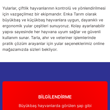
Yağdanlıklar
Tekmesavarlar
Yularlar, çiftlik hayvanlarının kontrolü ve yönlendirilmesi
için vazgeçilmez bir ekipmandır. Enka Tarım olarak
Kasnaklar
Sığır kaldırma aletleri
büyükbaş ve küçükbaş hayvanlara uygun, dayanıklı ve
ergonomik yular çeşitleri sunuyoruz. Kolay ayarlanabilir
V - kayışları
Şırıngalar
yapısı sayesinde her hayvana uyum sağlar ve güvenli
kullanım sunar. Tarla, ahır ve veteriner işlemlerinde
Egzozlar
Hayvan yatakları
pratik çözüm arayanlar için yular seçeneklerimiz online
mağazamızda sizleri bekliyor.
Vakum kazanı kapakları
Kas gevşetici ürünler
Vakum kazanları
Paletler
Elektrik malzemeleri
BİLGİLENDİRME
Bakım malzemeleri
Büyükbaş hayvanlarda görülen şap gibi