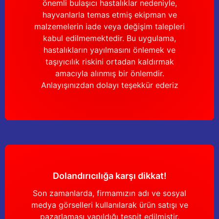
önemli bulaşıcı hastalıklar nedeniyle,
Güğüm taşıma arabaları
hayvanlarla temas etmiş ekipman ve
malzemelerin iade veya değişim talepleri
Güğüm üniteleri
kabul edilmemektedir. Bu uygulama,
hastalıkların yayılmasını önlemek ve
Benzin motorları
taşıyıcılık riskini ortadan kaldırmak
amacıyla alınmış bir önlemdir.
Jeneratörler
Anlayışınızdan dolayı teşekkür ederiz
Plastik parçalar
Paslanmaz parçalar
Kauçuk parçalar
Fırçalar
Dolandırıcılığa karşı dikkat!
Son zamanlarda, firmamızın adı ve sosyal
medya görselleri kullanılarak ürün satışı ve
pazarlaması yapıldığı tespit edilmiştir.