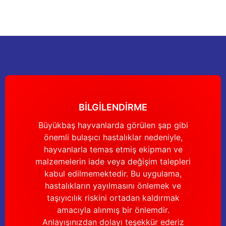
Sitemize ilk yorumu siz yapın!
Ürün resmi kalitesiz, bozuk veya görüntülenemiyor.
Ürün açıklamasında eksik bilgiler bulunuyor.
Deneyimini Paylaş
Ürün bilgilerinde hatalar bulunuyor.
Ürün fiyatı diğer sitelerden daha pahalı.
Bu ürüne benzer farklı alternatifler olmalı.
BİLGİLENDİRME
Büyükbaş hayvanlarda görülen şap gibi
önemli bulaşıcı hastalıklar nedeniyle,
Gönder
hayvanlarla temas etmiş ekipman ve
malzemelerin iade veya değişim talepleri
kabul edilmemektedir. Bu uygulama,
hastalıkların yayılmasını önlemek ve
taşıyıcılık riskini ortadan kaldırmak
amacıyla alınmış bir önlemdir.
Anlayışınızdan dolayı teşekkür ederiz