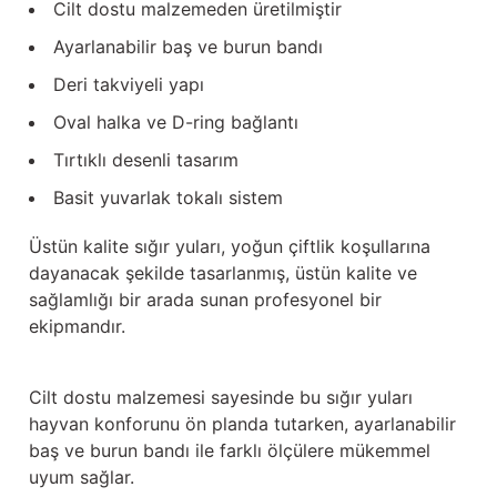
Cilt dostu malzemeden üretilmiştir
Güğüm taşıma arabaları
Ayarlanabilir baş ve burun bandı
Güğüm üniteleri
Deri takviyeli yapı
Benzin motorları
Oval halka ve D-ring bağlantı
Tırtıklı desenli tasarım
Jeneratörler
Basit yuvarlak tokalı sistem
Plastik parçalar
Üstün kalite sığır yuları, yoğun çiftlik koşullarına
dayanacak şekilde tasarlanmış, üstün kalite ve
Paslanmaz parçalar
sağlamlığı bir arada sunan profesyonel bir
ekipmandır.
Kauçuk parçalar
Fırçalar
Cilt dostu malzemesi sayesinde bu sığır yuları
hayvan konforunu ön planda tutarken, ayarlanabilir
baş ve burun bandı ile farklı ölçülere mükemmel
uyum sağlar.