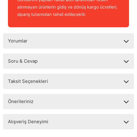
alınmayan ürünlerin gidiş ve dönüş kargo ücretleri,
sipariş tutarından tahsil edilecektir.
Yorumlar
Soru & Cevap
Bu ürüne ilk yorumu siz yapın!
Taksit Seçenekleri
Yorum Yaz
Ürün hakkında henüz soru sorulmamış.
Önerileriniz
Soru Sor
Bu ürünün fiyat bilgisi, resim, ürün açıklamalarında ve diğer
Alışveriş Deneyimi
konularda yetersiz gördüğünüz noktaları öneri formunu
kullanarak tarafımıza iletebilirsiniz.
Görüş ve önerileriniz için teşekkür ederiz.