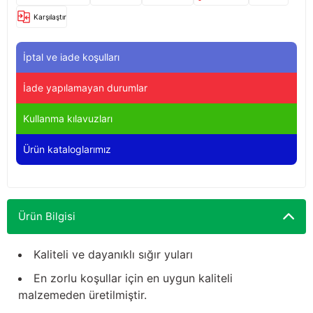
Yağdanlıklar
Tekmesavarlar
Karşılaştır
Kasnaklar
Sığır kaldırma aletleri
İptal ve iade koşulları
V - kayışları
Şırıngalar
İade yapılamayan durumlar
Egzozlar
Hayvan yatakları
Kullanma kılavuzları
Vakum kazanı kapakları
Kas gevşetici ürünler
Ürün kataloglarımız
Vakum kazanları
Ürün Bilgisi
Paletler
Elektrik malzemeleri
Kaliteli ve dayanıklı sığır yuları
En zorlu koşullar için en uygun kaliteli
Bakım malzemeleri
malzemeden üretilmiştir.