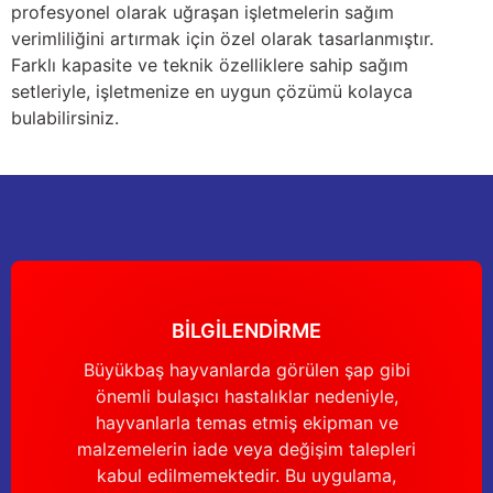
profesyonel olarak uğraşan işletmelerin sağım
Güğüm taşıma arabaları
verimliliğini artırmak için özel olarak tasarlanmıştır.
Farklı kapasite ve teknik özelliklere sahip sağım
Güğüm üniteleri
setleriyle, işletmenize en uygun çözümü kolayca
bulabilirsiniz.
Benzin motorları
Jeneratörler
Plastik parçalar
Paslanmaz parçalar
BİLGİLENDİRME
Kauçuk parçalar
Büyükbaş hayvanlarda görülen şap gibi
Fırçalar
önemli bulaşıcı hastalıklar nedeniyle,
hayvanlarla temas etmiş ekipman ve
malzemelerin iade veya değişim talepleri
kabul edilmemektedir. Bu uygulama,