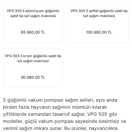
Yağdanlıklar
Tekmesavarlar
VPG 505 5 alüminyum güğümlü
VPG 505 5 şeffaf güğümlü sabit tip
sabit tip süt sağım makinesi
süt sağım makinesi
Kasnaklar
Sığır kaldırma aletleri
85.980,00 TL
100.980,00 TL
V - kayışları
Şırıngalar
Egzozlar
Hayvan yatakları
VPG 505 5 krom güğümlü sabit tip
süt sağım makinesi
Vakum kazanı kapakları
Kas gevşetici ürünler
Vakum kazanları
90.980,00 TL
Paletler
5 güğümlü vakum pompası sağım setleri, aynı anda
Elektrik malzemeleri
birden fazla hayvanın sağımını mümkün kılarak
çiftliklerde zamandan tasarruf sağlar. VPG 505 gibi
modeller, güçlü vakum pompası sayesinde kesintisiz ve
Bakım malzemeleri
verimli sağım imkanı sunar. Bu ürünler, hayvancılıkla