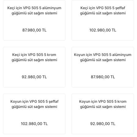
nları
Tek güğümlü süt sağım makineleri
Güğüm kapakları
VPG vakum sistemleri yedek parçaları
Suluklar (Yalaklar)
Dezenfektan paspası
Nitril eldivenler
Keçi için VPG 505 5 alüminyum
Keçi için VPG 505 5 şeffaf
güğümlü süt sağım sistemi
güğümlü süt sağım sistemi
eleri
dele
Çift güğümlü süt sağım makinesi
Vanalar
Dövme - işaretleme ürünleri
Ayak dezenfektanı
Omuz korumalı eldivenler
87.980,00 TL
102.980,00 TL
Kuru tip süt sağım makineleri
Hortumlar
Boynuz düşürme aletleri
Galoş çizmeler
arı
Yağlı tip süt sağım makineleri
Hortum kelepçeleri
Mıknatıslar
Bağcıklı çizmeler
Keçi için VPG 505 5 krom
Koyun için VPG 505 5 alüminyum
güğümlü süt sağım sistemi
güğümlü süt sağım sistemi
Üç güğümlü süt sağım makinesi
Sağım makinesi elektrik motorları
Mıknatıs yutturma sondaları
Tek lastlikli çizme
92.980,00 TL
87.980,00 TL
Vakum pompaları
Emmesavarlar
Çift lastikli çizme
Tekerlekler
Yara spreyleri
Çizme temizleyici
Koyun için VPG 505 5 şeffaf
Koyun için VPG 505 5 krom
güğümlü süt sağım sistemi
güğümlü süt sağım sistemi
Vakummetreler
Şok aletleri (Üvendireler)
Şırıngalar
102.980,00 TL
92.980,00 TL
Vakum regülatörleri
Burunsallıklar (Muşetler)
Eldivenler