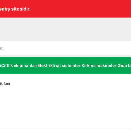
Havale ile ödemelerde
alt limitsiz
%3 EKS
i
Çiftlik ekipmanları
Elektrikli çit sistemleri
Kırkma makineleri
Gıda ta
ik fanı