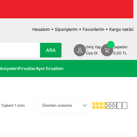
TRA İNDİRİM!
Hesabım
•
Siparişlerim
•
Favorilerim
•
Kargo takibi
Giriş Yap
Sepetim
ARA
Üye Ol
0,00 TL
kviyeleri
Fırsatlar
Ayın fırsatları
Toplam 1 ürün