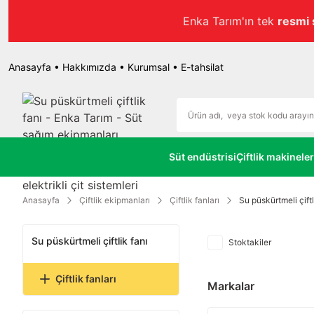
esidir.
Anasayfa
•
Hakkımızda
•
Kurumsal
•
E-tahsilat
Süt endüstrisi
Çiftlik makineler
Anasayfa
Çiftlik ekipmanları
Çiftlik fanları
Su püskürtmeli çiftl
Su püskürtmeli çiftlik fanı
Stoktakiler
Çiftlik fanları
Markalar