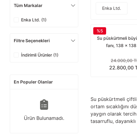
Tüm Markalar
Enka Ltd.
Enka Ltd. (1)
%5
Su püskürtmeli büyük
Filtre Seçenekleri
fanı, 138 x 13
İndirimli Ürünler (1)
24.000,00 T
22.800,00 
En Populer Olanlar
Su püskürtmeli çiftli
ortam sıcaklığını d
yaygın olarak tercih 
Ürün Bulunamadı.
tasarruflu, dayanıkl