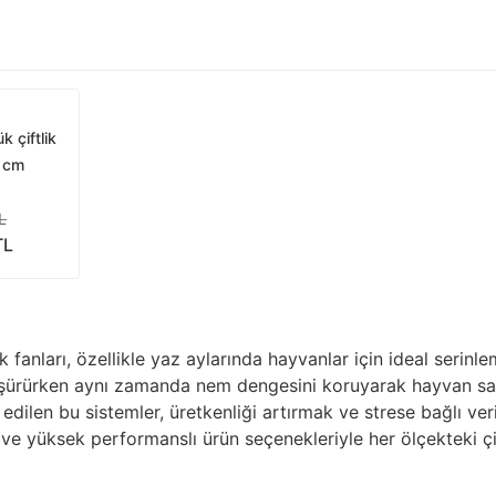
 çiftlik
8 cm
L
TL
k fanları, özellikle yaz aylarında hayvanlar için ideal serinl
üşürürken aynı zamanda nem dengesini koruyarak hayvan sağlı
edilen bu sistemler, üretkenliği artırmak ve strese bağlı verim
ı ve yüksek performanslı ürün seçenekleriyle her ölçekteki çi