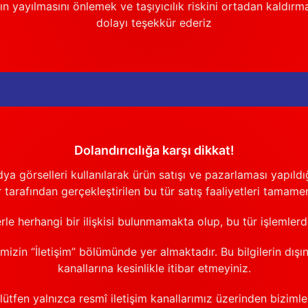
n yayılmasını önlemek ve taşıyıcılık riskini ortadan kaldırm
dolayı teşekkür ederiz
Dolandırıcılığa karşı dikkat!
görselleri kullanılarak ürün satışı ve pazarlaması yapıldığı
 tarafından gerçekleştirilen bu tür satış faaliyetleri tamamen
erle herhangi bir ilişkisi bulunmamakta olup, bu tür işlemler
emizin “İletişim” bölümünde yer almaktadır. Bu bilgilerin dışı
kanallarına kesinlikle itibar etmeyiniz.
 lütfen yalnızca resmî iletişim kanallarımız üzerinden bizimle 