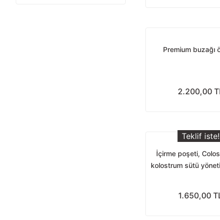
Premium buzağı ö
2.200,00 T
Teklif iste!
İçirme poşeti, Colos
kolostrum sütü yönetim
(ColostroCas
1.650,00 T