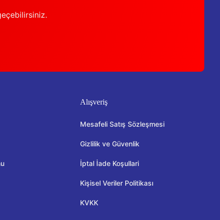
geçebilirsiniz.
Alışveriş
Mesafeli Satış Sözleşmesi
Gizlilik ve Güvenlik
mu
İptal İade Koşullari
Kişisel Veriler Politikası
KVKK