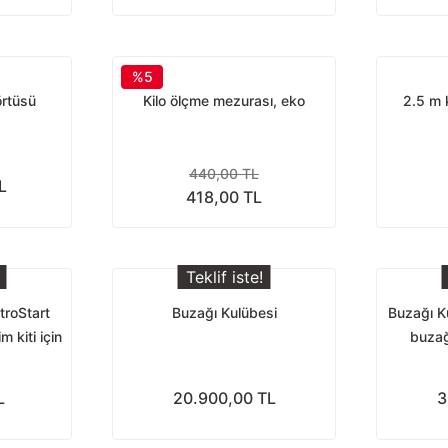
%5
rtüsü
Kilo ölçme mezurası, eko
2.5 m 
440,00 TL
L
418,00 TL
Teklif iste!
troStart
Buzağı Kulübesi
Buzağı Ku
 kiti için
buzağ
e)
konst
L
20.900,00 TL
3