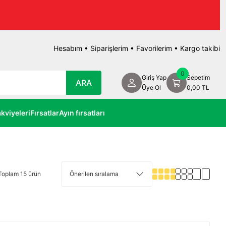
Hesabım
•
Siparişlerim
•
Favorilerim
•
Kargo takibi
0
Giriş Yap
Sepetim
ARA
Üye Ol
0,00 TL
kviyeleri
Fırsatlar
Ayın fırsatları
Toplam 15 ürün