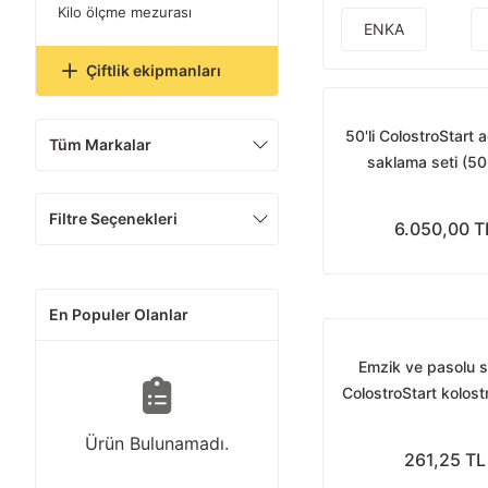
Kilo ölçme mezurası
ENKA
Çiftlik ekipmanları
50'li ColostroStart 
Tüm Markalar
saklama seti (50
colostrum torbası 
emzirme sondası +
Filtre Seçenekleri
6.050,00 T
emzik)
En Populer Olanlar
Emzik ve pasolu 
ColostroStart kolos
yönetim kiti iç
Ürün Bulunamadı.
261,25 TL