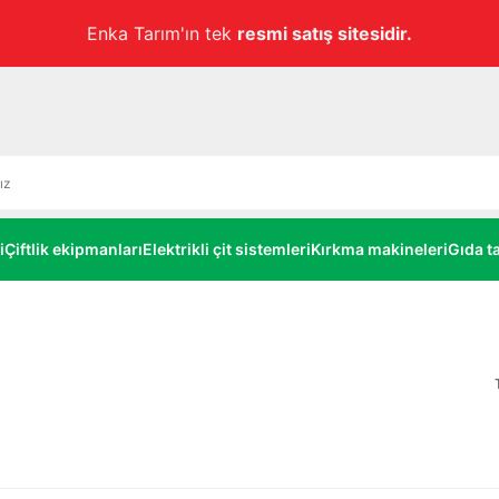
Enka Tarım'ın tek
resmi satış sitesidir.
i
Çiftlik ekipmanları
Elektrikli çit sistemleri
Kırkma makineleri
Gıda ta