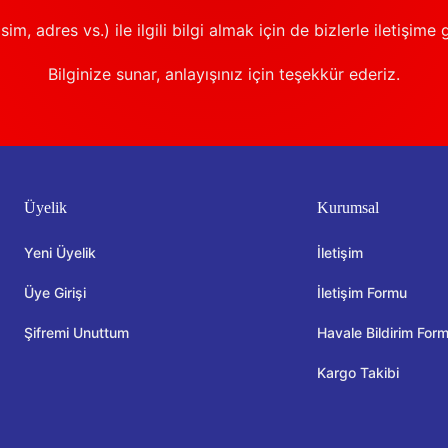
sim, adres vs.) ile ilgili bilgi almak için de bizlerle iletişime 
Bilginize sunar, anlayışınız için teşekkür ederiz.
Üyelik
Kurumsal
Yeni Üyelik
İletişim
Üye Girişi
İletişim Formu
Şifremi Unuttum
Havale Bildirim For
Kargo Takibi