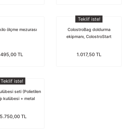
Teklif iste!
kilo ölçme mezurası
ColostroBag doldurma
ekipmanı, ColostroStart
kolostrum sütü yönetim kiti için
(ColostroFiller)
495,00 TL
1.017,50 TL
Teklif iste!
lübesi seti (Polietilen
ı kulübesi + metal
rüksiyon + 3 kova)
5.750,00 TL