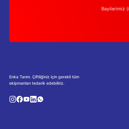
Bayilerimiz (i
Enka Tarım. Çiftliğiniz için gerekli tüm
ekipmanları tedarik edebiliriz.