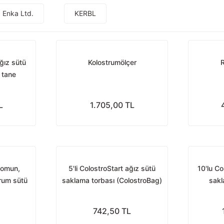
Enka Ltd.
KERBL
ağız sütü
Kolostrumölçer
 tane
+ 3 tane
 3 tane
L
1.705,00 TL
somun,
5'li ColostroStart ağız sütü
10'lu Co
trum sütü
saklama torbası (ColostroBag)
sakl
in
colost
emzirm
742,50 TL