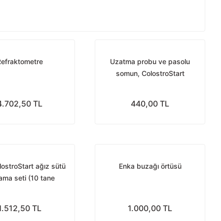
Refraktometre
Uzatma probu ve pasolu
somun, ColostroStart
kolostrum sütü yönetim kiti için
4.702,50 TL
440,00 TL
lostroStart ağız sütü
Enka buzağı örtüsü
ama seti (10 tane
rum torbası + 1 tane
e sondası + 1 tane
1.512,50 TL
1.000,00 TL
emzik)