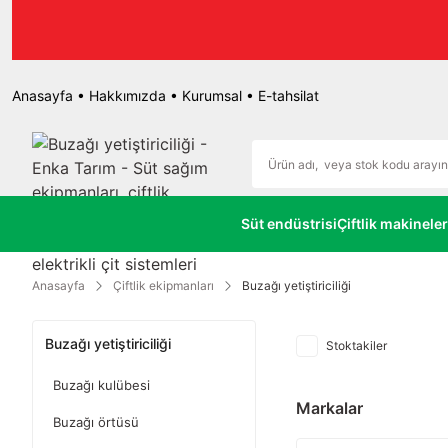
M!
O!
Anasayfa
•
Hakkımızda
•
Kurumsal
•
E-tahsilat
Süt endüstrisi
Çiftlik makineler
Anasayfa
Çiftlik ekipmanları
Buzağı yetiştiriciliği
Buzağı yetiştiriciliği
Stoktakiler
Buzağı kulübesi
Markalar
Buzağı örtüsü