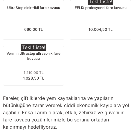
Teklif iste!
nları
Tek güğümlü süt sağım makineleri
Güğüm kapakları
VPG vakum sistemleri yedek parçaları
Suluklar (Yalaklar)
Dezenfektan paspası
Nitril eldivenler
UltraStop elektrikli fare kovucu
FELIX profesyonel fare kovucu
eleri
dele
Çift güğümlü süt sağım makinesi
Vanalar
Dövme - işaretleme ürünleri
Ayak dezenfektanı
Omuz korumalı eldivenler
660,00 TL
10.004,50 TL
Kuru tip süt sağım makineleri
Hortumlar
Boynuz düşürme aletleri
Galoş çizmeler
Teklif iste!
arı
Yağlı tip süt sağım makineleri
Hortum kelepçeleri
Mıknatıslar
Bağcıklı çizmeler
Vermin Ultrastop ultrasonik fare
kovucu
Üç güğümlü süt sağım makinesi
Sağım makinesi elektrik motorları
Mıknatıs yutturma sondaları
Tek lastlikli çizme
1.210,00 TL
1.028,50 TL
Vakum pompaları
Emmesavarlar
Çift lastikli çizme
Tekerlekler
Yara spreyleri
Çizme temizleyici
Fareler, çiftliklerde yem kaynaklarına ve yapıların
bütünlüğüne zarar vererek ciddi ekonomik kayıplara yol
Vakummetreler
Şok aletleri (Üvendireler)
Şırıngalar
açabilir. Enka Tarım olarak, etkili, zehirsiz ve güvenilir
fare kovucu çözümlerimizle bu sorunu ortadan
Vakum regülatörleri
Burunsallıklar (Muşetler)
Eldivenler
kaldırmayı hedefliyoruz.