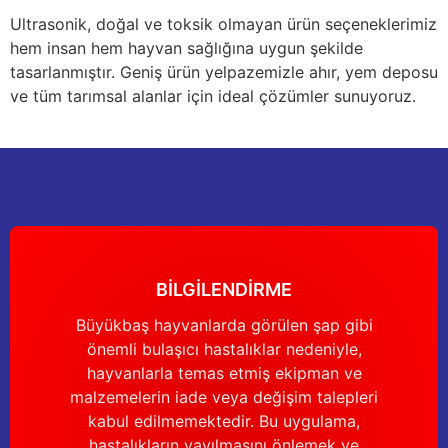
Yağdanlıklar
Tekmesavarlar
Ultrasonik, doğal ve toksik olmayan ürün seçeneklerimiz
hem insan hem hayvan sağlığına uygun şekilde
Kasnaklar
Sığır kaldırma aletleri
tasarlanmıştır. Geniş ürün yelpazemizle ahır, yem deposu
ve tüm tarımsal alanlar için ideal çözümler sunuyoruz.
V - kayışları
Şırıngalar
Egzozlar
Hayvan yatakları
Vakum kazanı kapakları
Kas gevşetici ürünler
Vakum kazanları
BİLGİLENDİRME
Paletler
Büyükbaş hayvanlarda görülen şap gibi
önemli bulaşıcı hastalıklar nedeniyle,
Elektrik malzemeleri
hayvanlarla temas etmiş ekipman ve
malzemelerin iade veya değişim talepleri
Bakım malzemeleri
kabul edilmemektedir. Bu uygulama,
hastalıkların yayılmasını önlemek ve