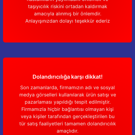
Güğüm taşıma arabaları
taşıyıcılık riskini ortadan kaldırmak
amacıyla alınmış bir önlemdir.
Güğüm üniteleri
Anlayışınızdan dolayı teşekkür ederiz
Benzin motorları
Jeneratörler
Plastik parçalar
Dolandırıcılığa karşı dikkat!
Paslanmaz parçalar
Son zamanlarda, firmamızın adı ve sosyal
Kauçuk parçalar
medya görselleri kullanılarak ürün satışı ve
pazarlaması yapıldığı tespit edilmiştir.
Fırçalar
Firmamızla hiçbir bağlantısı olmayan kişi
veya kişiler tarafından gerçekleştirilen bu
tür satış faaliyetleri tamamen dolandırıcılık
amaçlıdır.