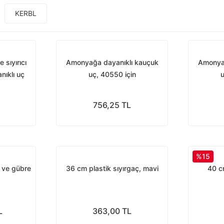
KERBL
 sıyırıcı
Amonyağa dayanıklı kauçuk
Amonyağ
nıklı uç
uç, 40550 için
u
756,25 TL
%15
ı ve gübre
36 cm plastik sıyırgaç, mavi
40 c
L
363,00 TL