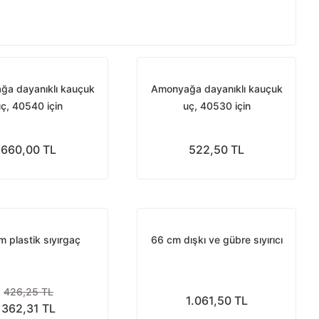
a dayanıklı kauçuk
Amonyağa dayanıklı kauçuk
ç, 40540 için
uç, 40530 için
660,00 TL
522,50 TL
m plastik sıyırgaç
66 cm dışkı ve gübre sıyırıcı
426,25 TL
1.061,50 TL
362,31 TL