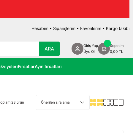
Hesabım
•
Siparişlerim
•
Favorilerim
•
Kargo takibi
Giriş Yap
Sepetim
ARA
Üye Ol
0,00 TL
kviyeleri
Fırsatlar
Ayın fırsatları
Toplam 23 ürün