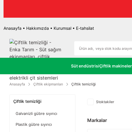
Enk
Anasayfa
•
Hakkımızda
•
Kurumsal
•
E-tahsilat
Süt endüstrisi
Çiftlik makineler
Anasayfa
Çiftlik ekipmanları
Çiftlik temizliği
Çiftlik temizliği
Stoktakiler
Galvanizli gübre sıyırıcı
Markalar
Plastik gübre sıyırıcı