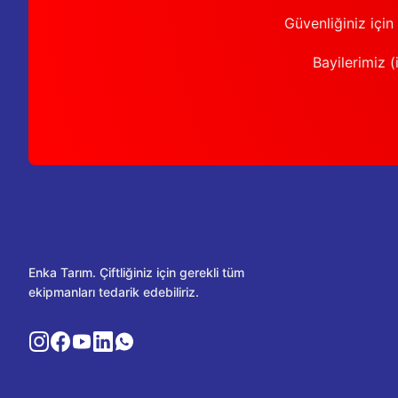
Güvenliğiniz için
Bayilerimiz (i
Enka Tarım. Çiftliğiniz için gerekli tüm
ekipmanları tedarik edebiliriz.