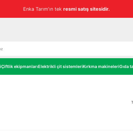
a Tarım'ın tek
resmi satış sitesidir.
i
Çiftlik ekipmanları
Elektrikli çit sistemleri
Kırkma makineleri
Gıda ta