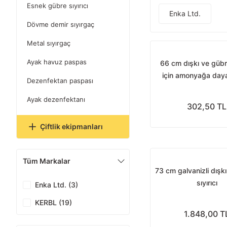
Esnek gübre sıyırıcı
Enka Ltd.
Dövme demir sıyırgaç
Metal sıyırgaç
Ayak havuz paspas
66 cm dışkı ve gübre
için amonyağa daya
Dezenfektan paspası
Ayak dezenfektanı
302,50 TL
Çiftlik ekipmanları
Tüm Markalar
73 cm galvanizli dışk
sıyırıcı
Enka Ltd. (3)
KERBL (19)
1.848,00 T