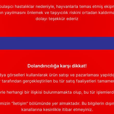
ulaşıcı hastalıklar nedeniyle, hayvanlarla temas etmiş ekip
n yayılmasını önlemek ve taşıyıcılık riskini ortadan kaldırm
dolayı teşekkür ederiz
Dolandırıcılığa karşı dikkat!
görselleri kullanılarak ürün satışı ve pazarlaması yapıldığı
 tarafından gerçekleştirilen bu tür satış faaliyetleri tamamen
erle herhangi bir ilişkisi bulunmamakta olup, bu tür işlemler
emizin “İletişim” bölümünde yer almaktadır. Bu bilgilerin dışı
kanallarına kesinlikle itibar etmeyiniz.