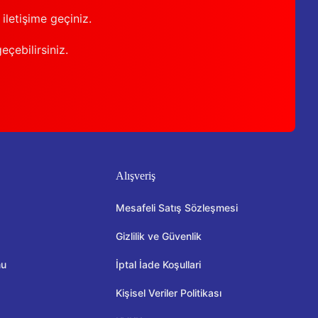
iletişime geçiniz.
geçebilirsiniz.
Alışveriş
Mesafeli Satış Sözleşmesi
Gizlilik ve Güvenlik
mu
İptal İade Koşullari
Kişisel Veriler Politikası