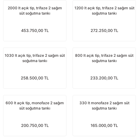
nları
Tek güğümlü süt sağım makineleri
Güğüm kapakları
VPG vakum sistemleri yedek parçaları
Suluklar (Yalaklar)
Dezenfektan paspası
Nitril eldivenler
2000 lt açık tip, trifaze 2 sağım
1200 lt açık tip, trifaze 2 sağım süt
süt soğutma tankı
soğutma tankı
eleri
dele
Çift güğümlü süt sağım makinesi
Vanalar
Dövme - işaretleme ürünleri
Ayak dezenfektanı
Omuz korumalı eldivenler
453.750,00 TL
272.250,00 TL
Kuru tip süt sağım makineleri
Hortumlar
Boynuz düşürme aletleri
Galoş çizmeler
arı
Yağlı tip süt sağım makineleri
Hortum kelepçeleri
Mıknatıslar
Bağcıklı çizmeler
1030 lt açık tip, trifaze 2 sağım süt
800 lt açık tip, trifaze 2 sağım süt
soğutma tankı
soğutma tankı
Üç güğümlü süt sağım makinesi
Sağım makinesi elektrik motorları
Mıknatıs yutturma sondaları
Tek lastlikli çizme
258.500,00 TL
233.200,00 TL
Vakum pompaları
Emmesavarlar
Çift lastikli çizme
Tekerlekler
Yara spreyleri
Çizme temizleyici
600 lt açık tip, monofaze 2 sağım
330 lt monofaze 2 sağım süt
süt soğutma tankı
soğutma tankı
Vakummetreler
Şok aletleri (Üvendireler)
Şırıngalar
200.750,00 TL
165.000,00 TL
Vakum regülatörleri
Burunsallıklar (Muşetler)
Eldivenler