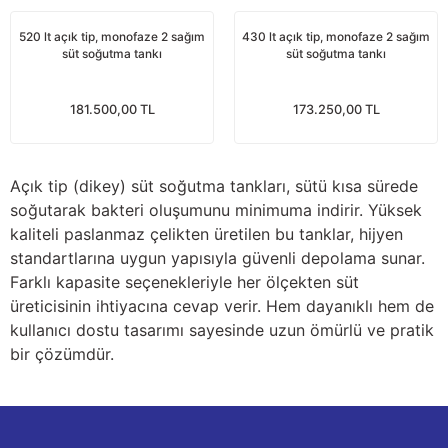
Yağdanlıklar
Tekmesavarlar
520 lt açık tip, monofaze 2 sağım
430 lt açık tip, monofaze 2 sağım
süt soğutma tankı
süt soğutma tankı
Kasnaklar
Sığır kaldırma aletleri
181.500,00 TL
173.250,00 TL
V - kayışları
Şırıngalar
Egzozlar
Hayvan yatakları
Açık tip (dikey) süt soğutma tankları, sütü kısa sürede
soğutarak bakteri oluşumunu minimuma indirir. Yüksek
Vakum kazanı kapakları
Kas gevşetici ürünler
kaliteli paslanmaz çelikten üretilen bu tanklar, hijyen
standartlarına uygun yapısıyla güvenli depolama sunar.
Vakum kazanları
Farklı kapasite seçenekleriyle her ölçekten süt
üreticisinin ihtiyacına cevap verir. Hem dayanıklı hem de
Paletler
kullanıcı dostu tasarımı sayesinde uzun ömürlü ve pratik
bir çözümdür.
Elektrik malzemeleri
Bakım malzemeleri