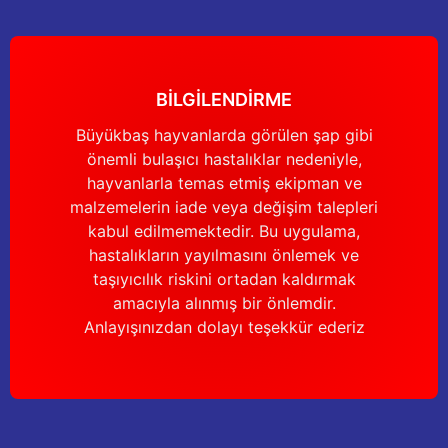
Güğüm taşıma arabaları
Güğüm üniteleri
BİLGİLENDİRME
Benzin motorları
Büyükbaş hayvanlarda görülen şap gibi
önemli bulaşıcı hastalıklar nedeniyle,
Jeneratörler
hayvanlarla temas etmiş ekipman ve
malzemelerin iade veya değişim talepleri
Plastik parçalar
kabul edilmemektedir. Bu uygulama,
hastalıkların yayılmasını önlemek ve
Paslanmaz parçalar
taşıyıcılık riskini ortadan kaldırmak
amacıyla alınmış bir önlemdir.
Kauçuk parçalar
Anlayışınızdan dolayı teşekkür ederiz
Fırçalar