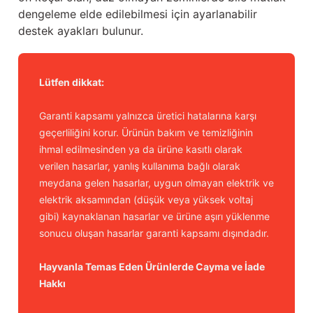
dengeleme elde edilebilmesi için ayarlanabilir
destek ayakları bulunur.
Lütfen dikkat:
Garanti kapsamı yalnızca üretici hatalarına karşı
geçerliliğini korur. Ürünün bakım ve temizliğinin
ihmal edilmesinden ya da ürüne kasıtlı olarak
verilen hasarlar, yanlış kullanıma bağlı olarak
meydana gelen hasarlar, uygun olmayan elektrik ve
elektrik aksamından (düşük veya yüksek voltaj
gibi) kaynaklanan hasarlar ve ürüne aşırı yüklenme
sonucu oluşan hasarlar garanti kapsamı dışındadır.
Hayvanla Temas Eden Ürünlerde Cayma ve İade
Hakkı