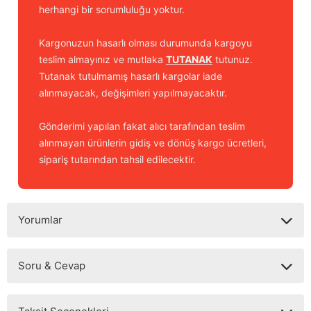
herhangi bir sorumluluğu yoktur.
Kargonuzun hasarlı olması durumunda kargoyu
teslim almayınız ve mutlaka
TUTANAK
tutunuz.
Tutanak tutulmamış hasarlı kargolar iade
alınmayacak, değişimleri yapılmayacaktır.
Gönderimi yapılan fakat alıcı tarafından teslim
alınmayan ürünlerin gidiş ve dönüş kargo ücretleri,
sipariş tutarından tahsil edilecektir.
Yorumlar
Soru & Cevap
Bu ürüne ilk yorumu siz yapın!