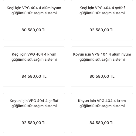
nları
Tek güğümlü süt sağım makineleri
Güğüm kapakları
VPG vakum sistemleri yedek parçaları
Suluklar (Yalaklar)
Dezenfektan paspası
Nitril eldivenler
Keçi için VPG 404 4 alüminyum
Keçi için VPG 404 4 şeffaf
güğümlü süt sağım sistemi
güğümlü süt sağım sistemi
eleri
dele
Çift güğümlü süt sağım makinesi
Vanalar
Dövme - işaretleme ürünleri
Ayak dezenfektanı
Omuz korumalı eldivenler
80.580,00 TL
92.580,00 TL
Kuru tip süt sağım makineleri
Hortumlar
Boynuz düşürme aletleri
Galoş çizmeler
arı
Yağlı tip süt sağım makineleri
Hortum kelepçeleri
Mıknatıslar
Bağcıklı çizmeler
Keçi için VPG 404 4 krom
Koyun için VPG 404 4 alüminyum
güğümlü süt sağım sistemi
güğümlü süt sağım sistemi
Üç güğümlü süt sağım makinesi
Sağım makinesi elektrik motorları
Mıknatıs yutturma sondaları
Tek lastlikli çizme
84.580,00 TL
80.580,00 TL
Vakum pompaları
Emmesavarlar
Çift lastikli çizme
Tekerlekler
Yara spreyleri
Çizme temizleyici
Koyun için VPG 404 4 şeffaf
Koyun için VPG 404 4 krom
güğümlü süt sağım sistemi
güğümlü süt sağım sistemi
Vakummetreler
Şok aletleri (Üvendireler)
Şırıngalar
92.580,00 TL
84.580,00 TL
Vakum regülatörleri
Burunsallıklar (Muşetler)
Eldivenler