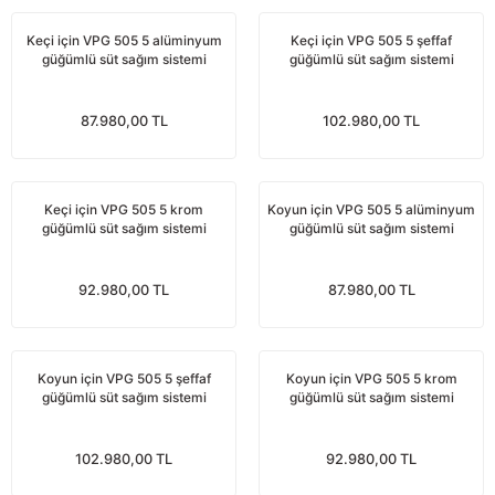
Yağdanlıklar
Tekmesavarlar
Keçi için VPG 505 5 alüminyum
Keçi için VPG 505 5 şeffaf
güğümlü süt sağım sistemi
güğümlü süt sağım sistemi
Kasnaklar
Sığır kaldırma aletleri
87.980,00 TL
102.980,00 TL
V - kayışları
Şırıngalar
Egzozlar
Hayvan yatakları
Keçi için VPG 505 5 krom
Koyun için VPG 505 5 alüminyum
güğümlü süt sağım sistemi
güğümlü süt sağım sistemi
Vakum kazanı kapakları
Kas gevşetici ürünler
Vakum kazanları
92.980,00 TL
87.980,00 TL
Paletler
Koyun için VPG 505 5 şeffaf
Koyun için VPG 505 5 krom
güğümlü süt sağım sistemi
Elektrik malzemeleri
güğümlü süt sağım sistemi
Bakım malzemeleri
102.980,00 TL
92.980,00 TL