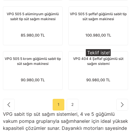
Güğüm taşıma arabaları
VPG 505 5 alüminyum güğümlü
VPG 505 5 şeffaf güğümlü sabit tip
Güğüm üniteleri
sabit tip süt sağım makinesi
süt sağım makinesi
Benzin motorları
85.980,00 TL
100.980,00 TL
Jeneratörler
Teklif iste!
VPG 505 5 krom güğümlü sabit tip
VPG 404 4 Şeffaf güğümlü süt
Plastik parçalar
süt sağım makinesi
sağım sistemi
Paslanmaz parçalar
90.980,00 TL
90.980,00 TL
Kauçuk parçalar
Fırçalar
1
2
VPG sabit tip süt sağım sistemleri, 4 ve 5 güğümlü
vakum pompa gruplarıyla sağımhaneler için ideal yüksek
kapasiteli çözümler sunar. Dayanıklı motorları sayesinde