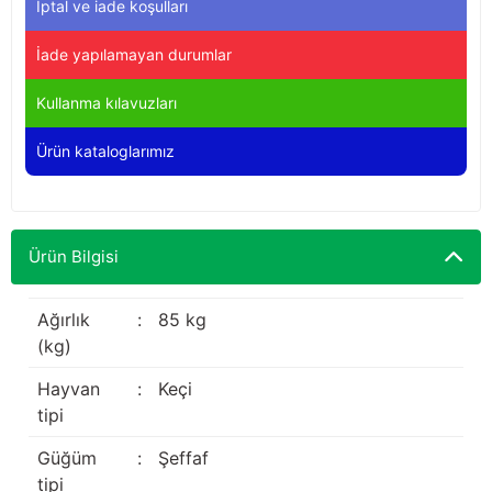
İptal ve iade koşulları
Yağdanlıklar
Tekmesavarlar
İade yapılamayan durumlar
Kasnaklar
Sığır kaldırma aletleri
Kullanma kılavuzları
V - kayışları
Şırıngalar
Ürün kataloglarımız
Egzozlar
Hayvan yatakları
Vakum kazanı kapakları
Kas gevşetici ürünler
Ürün Bilgisi
Vakum kazanları
Ağırlık
:
85 kg
Paletler
(kg)
Hayvan
:
Keçi
Elektrik malzemeleri
tipi
Bakım malzemeleri
Güğüm
:
Şeffaf
tipi