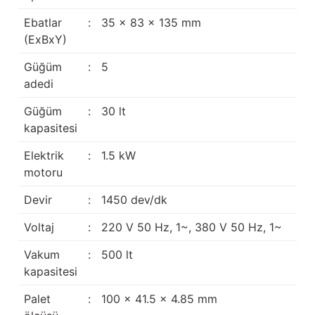
Güğüm taşıma arabaları
Ebatlar
:
35 x 83 x 135 mm
(ExBxY)
Güğüm üniteleri
Güğüm
:
5
Benzin motorları
adedi
Güğüm
:
30 lt
Jeneratörler
kapasitesi
Plastik parçalar
Elektrik
:
1.5 kW
motoru
Paslanmaz parçalar
Devir
:
1450 dev/dk
Kauçuk parçalar
Voltaj
:
220 V 50 Hz, 1~, 380 V 50 Hz, 1~
Fırçalar
Vakum
:
500 lt
kapasitesi
Palet
:
100 x 41.5 x 4.85 mm