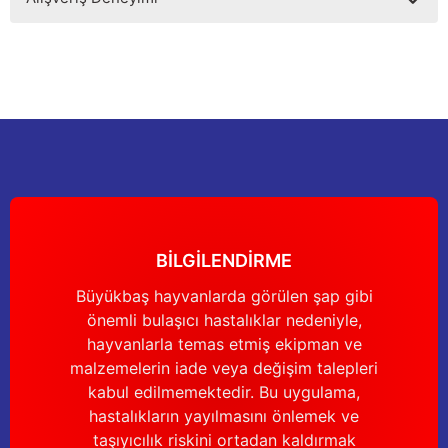
kullanarak tarafımıza iletebilirsiniz.
Görüş ve önerileriniz için teşekkür ederiz.
Sitemize ilk yorumu siz yapın!
Ürün resmi kalitesiz, bozuk veya görüntülenemiyor.
Ürün açıklamasında eksik bilgiler bulunuyor.
Deneyimini Paylaş
Ürün bilgilerinde hatalar bulunuyor.
Ürün fiyatı diğer sitelerden daha pahalı.
Bu ürüne benzer farklı alternatifler olmalı.
BİLGİLENDİRME
Büyükbaş hayvanlarda görülen şap gibi
önemli bulaşıcı hastalıklar nedeniyle,
Gönder
hayvanlarla temas etmiş ekipman ve
malzemelerin iade veya değişim talepleri
kabul edilmemektedir. Bu uygulama,
hastalıkların yayılmasını önlemek ve
taşıyıcılık riskini ortadan kaldırmak