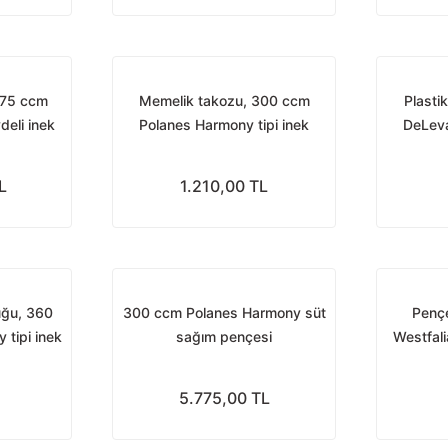
175 ccm
Memelik takozu, 300 ccm
Plasti
deli inek
Polanes Harmony tipi inek
DeLeva
pençesi için
L
1.210,00 TL
uğu, 360
300 ccm Polanes Harmony süt
Pençe
tipi inek
sağım pençesi
Westfali
5.775,00 TL