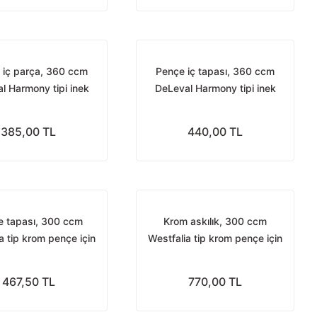
k iç parça, 360 ccm
Pençe iç tapası, 360 ccm
l Harmony tipi inek
DeLeval Harmony tipi inek
pençesi için
pençesi için
385,00 TL
440,00 TL
 tapası, 300 ccm
Krom askılık, 300 ccm
a tip krom pençe için
Westfalia tip krom pençe için
467,50 TL
770,00 TL