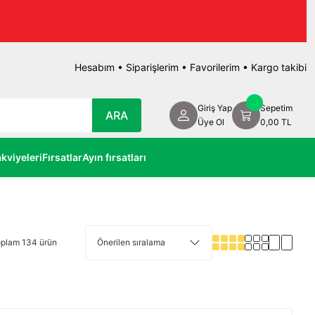
Hesabım
•
Siparişlerim
•
Favorilerim
•
Kargo takibi
Giriş Yap
Sepetim
ARA
Üye Ol
0,00 TL
kviyeleri
Fırsatlar
Ayın fırsatları
plam 134 ürün