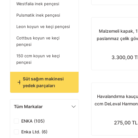
Westfalia inek pençesi
Pulsmatik inek pençesi
Leon koyun ve keçi pençesi
Malzemeli kapak, 
Cottbus koyun ve keçi
paslanmaz çelik göv
pençesi
pençesi için
150 ccm koyun ve keçi
3.300,00 T
pençesi
Süt sağım makinesi
yedek parçaları
Havalandırma kauç
ccm DeLeval Harmony 
Tüm Markalar
pençesi için
ENKA (105)
275,00 TL
Enka Ltd. (6)