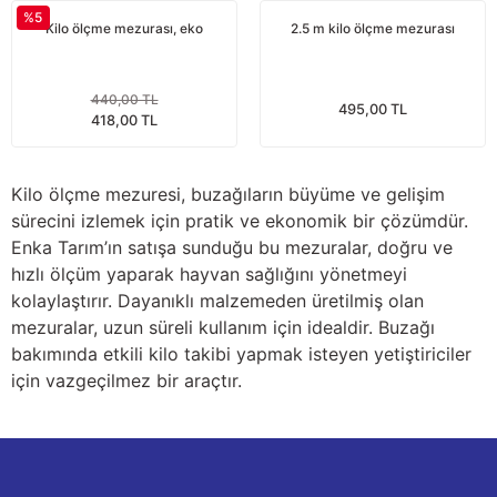
%5
nları
Tek güğümlü süt sağım makineleri
Güğüm kapakları
VPG vakum sistemleri yedek parçaları
Suluklar (Yalaklar)
Dezenfektan paspası
Nitril eldivenler
Kilo ölçme mezurası, eko
2.5 m kilo ölçme mezurası
eleri
dele
Çift güğümlü süt sağım makinesi
Vanalar
Dövme - işaretleme ürünleri
Ayak dezenfektanı
Omuz korumalı eldivenler
440,00 TL
495,00 TL
418,00 TL
Kuru tip süt sağım makineleri
Hortumlar
Boynuz düşürme aletleri
Galoş çizmeler
arı
Yağlı tip süt sağım makineleri
Hortum kelepçeleri
Mıknatıslar
Bağcıklı çizmeler
Kilo ölçme mezuresi, buzağıların büyüme ve gelişim
sürecini izlemek için pratik ve ekonomik bir çözümdür.
Üç güğümlü süt sağım makinesi
Sağım makinesi elektrik motorları
Mıknatıs yutturma sondaları
Tek lastlikli çizme
Enka Tarım’ın satışa sunduğu bu mezuralar, doğru ve
hızlı ölçüm yaparak hayvan sağlığını yönetmeyi
kolaylaştırır. Dayanıklı malzemeden üretilmiş olan
Vakum pompaları
Emmesavarlar
Çift lastikli çizme
mezuralar, uzun süreli kullanım için idealdir. Buzağı
bakımında etkili kilo takibi yapmak isteyen yetiştiriciler
Tekerlekler
Yara spreyleri
Çizme temizleyici
için vazgeçilmez bir araçtır.
Vakummetreler
Şok aletleri (Üvendireler)
Şırıngalar
Vakum regülatörleri
Burunsallıklar (Muşetler)
Eldivenler