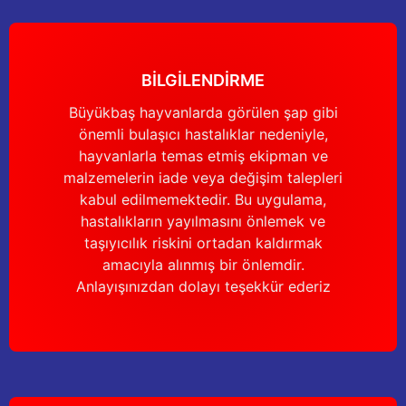
Yağdanlıklar
Tekmesavarlar
Kasnaklar
Sığır kaldırma aletleri
BİLGİLENDİRME
V - kayışları
Şırıngalar
Büyükbaş hayvanlarda görülen şap gibi
önemli bulaşıcı hastalıklar nedeniyle,
Egzozlar
Hayvan yatakları
hayvanlarla temas etmiş ekipman ve
malzemelerin iade veya değişim talepleri
Vakum kazanı kapakları
Kas gevşetici ürünler
kabul edilmemektedir. Bu uygulama,
hastalıkların yayılmasını önlemek ve
Vakum kazanları
taşıyıcılık riskini ortadan kaldırmak
amacıyla alınmış bir önlemdir.
Paletler
Anlayışınızdan dolayı teşekkür ederiz
Elektrik malzemeleri
Bakım malzemeleri