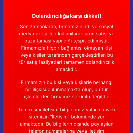
Güğüm taşıma arabaları
Dolandırıcılığa karşı dikkat!
Güğüm üniteleri
Son zamanlarda, firmamızın adı ve sosyal
Benzin motorları
medya görselleri kullanılarak ürün satışı ve
pazarlaması yapıldığı tespit edilmiştir.
Jeneratörler
Firmamızla hiçbir bağlantısı olmayan kişi
veya kişiler tarafından gerçekleştirilen bu
Plastik parçalar
tür satış faaliyetleri tamamen dolandırıcılık
amaçlıdır.
Paslanmaz parçalar
Firmamızın bu kişi veya kişilerle herhangi
bir ilişkisi bulunmamakta olup, bu tür
Kauçuk parçalar
işlemlerden firmamız sorumlu değildir.
Fırçalar
Tüm resmi iletişim bilgilerimiz yalnızca web
sitemizin “İletişim” bölümünde yer
almaktadır. Bu bilgilerin dışında paylaşılan
telefon numaralarına veya iletişim