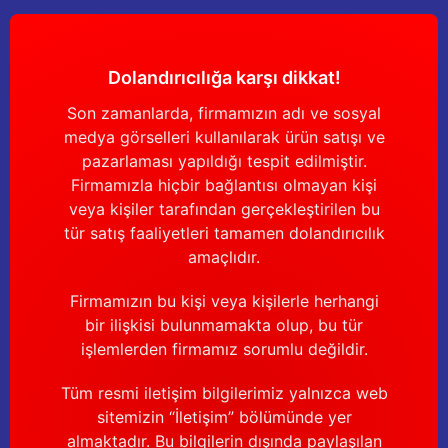
Güğüm taşıma arabaları
Güğüm üniteleri
Dolandırıcılığa karşı dikkat!
Benzin motorları
Son zamanlarda, firmamızın adı ve sosyal
medya görselleri kullanılarak ürün satışı ve
Jeneratörler
pazarlaması yapıldığı tespit edilmiştir.
Firmamızla hiçbir bağlantısı olmayan kişi
Plastik parçalar
veya kişiler tarafından gerçekleştirilen bu
tür satış faaliyetleri tamamen dolandırıcılık
amaçlıdır.
Paslanmaz parçalar
Firmamızın bu kişi veya kişilerle herhangi
Kauçuk parçalar
bir ilişkisi bulunmamakta olup, bu tür
işlemlerden firmamız sorumlu değildir.
Fırçalar
Tüm resmi iletişim bilgilerimiz yalnızca web
sitemizin “İletişim” bölümünde yer
almaktadır. Bu bilgilerin dışında paylaşılan