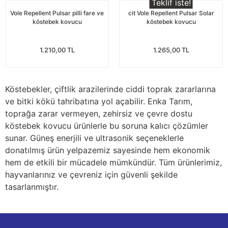
Teklif iste!
nları
Tek güğümlü süt sağım makineleri
Güğüm kapakları
VPG vakum sistemleri yedek parçaları
Suluklar (Yalaklar)
Dezenfektan paspası
Nitril eldivenler
Vole Repellent Pulsar pilli fare ve
cit Vole Repellent Pulsar Solar
köstebek kovucu
köstebek kovucu
eleri
dele
Çift güğümlü süt sağım makinesi
Vanalar
Dövme - işaretleme ürünleri
Ayak dezenfektanı
Omuz korumalı eldivenler
1.210,00 TL
1.265,00 TL
Kuru tip süt sağım makineleri
Hortumlar
Boynuz düşürme aletleri
Galoş çizmeler
arı
Yağlı tip süt sağım makineleri
Hortum kelepçeleri
Mıknatıslar
Bağcıklı çizmeler
Köstebekler, çiftlik arazilerinde ciddi toprak zararlarına
ve bitki kökü tahribatına yol açabilir. Enka Tarım,
Üç güğümlü süt sağım makinesi
Sağım makinesi elektrik motorları
Mıknatıs yutturma sondaları
Tek lastlikli çizme
toprağa zarar vermeyen, zehirsiz ve çevre dostu
köstebek kovucu ürünlerle bu soruna kalıcı çözümler
sunar. Güneş enerjili ve ultrasonik seçeneklerle
Vakum pompaları
Emmesavarlar
Çift lastikli çizme
donatılmış ürün yelpazemiz sayesinde hem ekonomik
hem de etkili bir mücadele mümkündür. Tüm ürünlerimiz,
Tekerlekler
Yara spreyleri
Çizme temizleyici
hayvanlarınız ve çevreniz için güvenli şekilde
tasarlanmıştır.
Vakummetreler
Şok aletleri (Üvendireler)
Şırıngalar
Vakum regülatörleri
Burunsallıklar (Muşetler)
Eldivenler