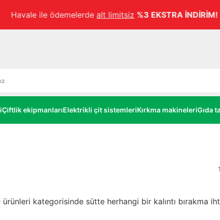
Havale ile ödemelerde
alt limitsiz
%3 EKSTRA İNDİRİM!
i
Çiftlik ekipmanları
Elektrikli çit sistemleri
Kırkma makineleri
Gıda ta
rünleri kategorisinde sütte herhangi bir kalıntı bırakma ihtim