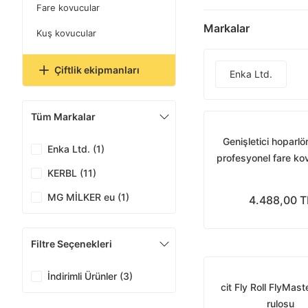
Fare kovucular
Markalar
Kuş kovucular
Çiftlik ekipmanları
Enka Ltd.
Tüm Markalar
Genişletici hoparlö
Enka Ltd. (1)
profesyonel fare kov
KERBL (11)
MG MİLKER eu (1)
4.488,00 T
Filtre Seçenekleri
İndirimli Ürünler (3)
cit Fly Roll FlyMast
rulosu