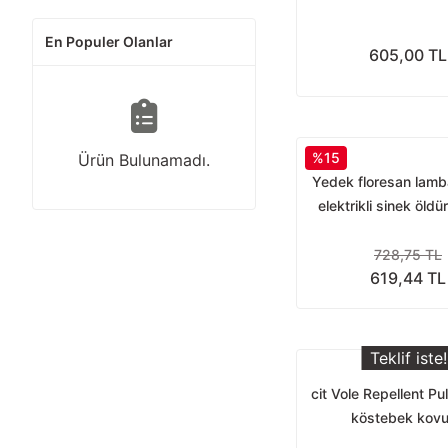
En Populer Olanlar
605,00 TL
%15
Ürün Bulunamadı.
Yedek floresan lamba
elektrikli sinek öldü
728,75 TL
619,44 TL
Teklif iste!
cit Vole Repellent Pu
köstebek kov