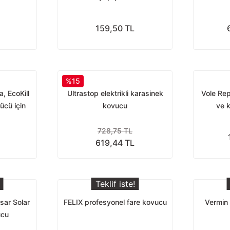
159,50 TL
%15
, EcoKill
Ultrastop elektrikli karasinek
Vole Repe
rücü için
kovucu
ve 
728,75 TL
619,44 TL
Teklif iste!
lsar Solar
FELIX profesyonel fare kovucu
Vermin 
ucu