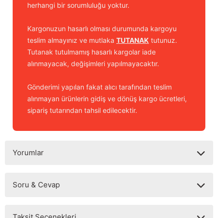
herhangi bir sorumluluğu yoktur.
Kargonuzun hasarlı olması durumunda kargoyu
teslim almayınız ve mutlaka
TUTANAK
tutunuz.
Tutanak tutulmamış hasarlı kargolar iade
alınmayacak, değişimleri yapılmayacaktır.
Gönderimi yapılan fakat alıcı tarafından teslim
alınmayan ürünlerin gidiş ve dönüş kargo ücretleri,
sipariş tutarından tahsil edilecektir.
Yorumlar
Soru & Cevap
Bu ürüne ilk yorumu siz yapın!
Taksit Seçenekleri