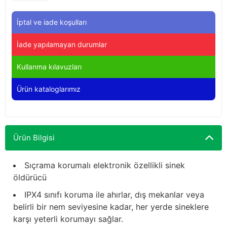
Yağdanlıklar
Tekmesavarlar
İptal ve iade koşulları
Kasnaklar
Sığır kaldırma aletleri
İade yapılamayan durumlar
V - kayışları
Şırıngalar
Kullanma kılavuzları
Egzozlar
Hayvan yatakları
Ürün kataloglarımız
Vakum kazanı kapakları
Kas gevşetici ürünler
Vakum kazanları
Ürün Bilgisi
Paletler
Sıçrama korumalı elektronik özellikli sinek
öldürücü
Elektrik malzemeleri
IPX4 sınıfı koruma ile ahırlar, dış mekanlar veya
belirli bir nem seviyesine kadar, her yerde sineklere
Bakım malzemeleri
karşı yeterli korumayı sağlar.