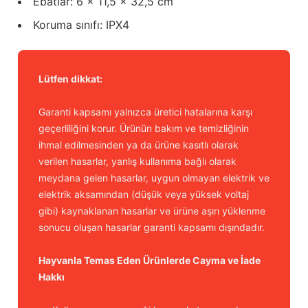
Ebatlar: 6 x 11,5 x 32,5 cm
Koruma sınıfı: IPX4
Lütfen dikkat:
Garanti kapsamı yalnızca üretici hatalarına karşı
geçerliliğini korur. Ürünün bakım ve temizliğinin
ihmal edilmesinden ya da ürüne kasıtlı olarak
verilen hasarlar, yanlış kullanıma bağlı olarak
meydana gelen hasarlar, uygun olmayan elektrik ve
elektrik aksamından (düşük veya yüksek voltaj
gibi) kaynaklanan hasarlar ve ürüne aşırı yüklenme
sonucu oluşan hasarlar garanti kapsamı dışındadır.
Hayvanla Temas Eden Ürünlerde Cayma ve İade
Hakkı