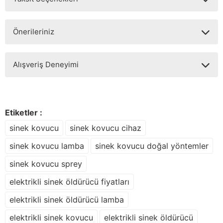
Yorum Yaz
Ürün hakkında henüz soru sorulmamış.
Önerileriniz
Soru Sor
Bu ürünün fiyat bilgisi, resim, ürün açıklamalarında ve diğer
Alışveriş Deneyimi
konularda yetersiz gördüğünüz noktaları öneri formunu
kullanarak tarafımıza iletebilirsiniz.
Görüş ve önerileriniz için teşekkür ederiz.
Sitemize ilk yorumu siz yapın!
Ürün resmi kalitesiz, bozuk veya görüntülenemiyor.
Etiketler :
Ürün açıklamasında eksik bilgiler bulunuyor.
sinek kovucu
sinek kovucu cihaz
Deneyimini Paylaş
Ürün bilgilerinde hatalar bulunuyor.
sinek kovucu lamba
sinek kovucu doğal yöntemler
Ürün fiyatı diğer sitelerden daha pahalı.
sinek kovucu sprey
Bu ürüne benzer farklı alternatifler olmalı.
elektrikli sinek öldürücü fiyatları
elektrikli sinek öldürücü lamba
elektrikli sinek kovucu
elektrikli sinek öldürücü