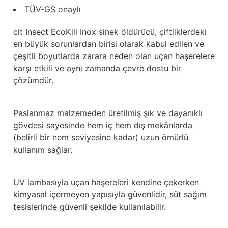
Güğüm taşıma arabaları
TÜV-GS onaylı
Güğüm üniteleri
cit Insect EcoKill Inox sinek öldürücü, çiftliklerdeki
en büyük sorunlardan birisi olarak kabul edilen ve
çeşitli boyutlarda zarara neden olan uçan haşerelere
Benzin motorları
karşı etkili ve aynı zamanda çevre dostu bir
çözümdür.
Jeneratörler
Plastik parçalar
Paslanmaz malzemeden üretilmiş şık ve dayanıklı
gövdesi sayesinde hem iç hem dış mekânlarda
Paslanmaz parçalar
(belirli bir nem seviyesine kadar) uzun ömürlü
kullanım sağlar.
Kauçuk parçalar
Fırçalar
UV lambasıyla uçan haşereleri kendine çekerken
kimyasal içermeyen yapısıyla güvenlidir, süt sağım
tesislerinde güvenli şekilde kullanılabilir.