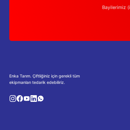
Bayilerimiz (i
Enka Tarım. Çiftliğiniz için gerekli tüm
ekipmanları tedarik edebiliriz.