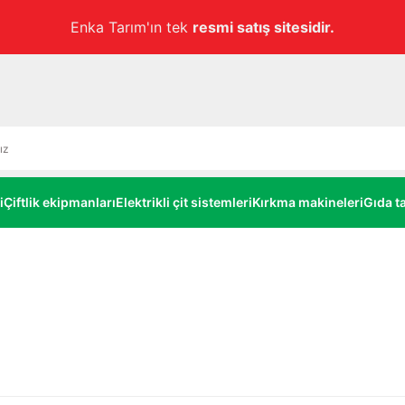
'ın tek
resmi satış sitesidir.
i
Çiftlik ekipmanları
Elektrikli çit sistemleri
Kırkma makineleri
Gıda ta