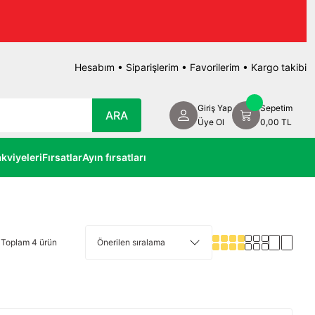
Hesabım
•
Siparişlerim
•
Favorilerim
•
Kargo takibi
Giriş Yap
Sepetim
ARA
Üye Ol
0,00 TL
kviyeleri
Fırsatlar
Ayın fırsatları
Toplam 4 ürün