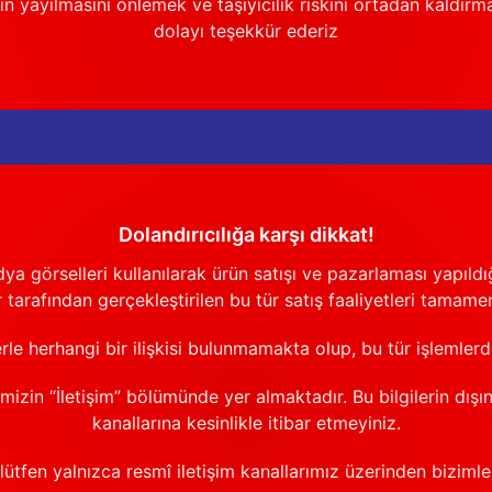
n yayılmasını önlemek ve taşıyıcılık riskini ortadan kaldırm
dolayı teşekkür ederiz
Dolandırıcılığa karşı dikkat!
görselleri kullanılarak ürün satışı ve pazarlaması yapıldığı
 tarafından gerçekleştirilen bu tür satış faaliyetleri tamamen
erle herhangi bir ilişkisi bulunmamakta olup, bu tür işlemler
emizin “İletişim” bölümünde yer almaktadır. Bu bilgilerin dışı
kanallarına kesinlikle itibar etmeyiniz.
 lütfen yalnızca resmî iletişim kanallarımız üzerinden bizimle 