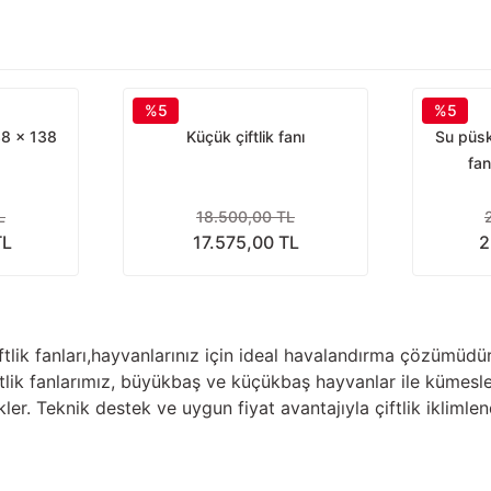
%5
%5
138 x 138
Küçük çiftlik fanı
Su püsk
fan
L
18.500,00 TL
TL
17.575,00 TL
2
 çiftlik fanları,hayvanlarınız için ideal havalandırma çözümüdü
ftlik fanlarımız, büyükbaş ve küçükbaş hayvanlar ile kümesle
ler. Teknik destek ve uygun fiyat avantajıyla çiftlik iklimlen