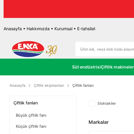
Enka Tarım
Anasayfa
•
Hakkımızda
•
Kurumsal
•
E-tahsilat
Süt endüstrisi
Çiftlik makineler
Anasayfa
Çiftlik ekipmanları
Çiftlik fanları
Çiftlik fanları
Stoktakiler
Büyük çiftlik fanı
Markalar
Küçük çiftlik fanı