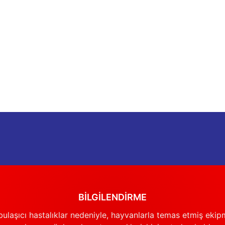
BİLGİLENDİRME
ulaşıcı hastalıklar nedeniyle, hayvanlarla temas etmiş ekip