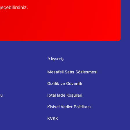
geçebilirsiniz.
Alışveriş
Mesafeli Satış Sözleşmesi
Gizlilik ve Güvenlik
mu
İptal İade Koşullari
Kişisel Veriler Politikası
KVKK