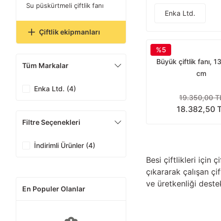
Su püskürtmeli çiftlik fanı
Enka Ltd.
Çiftlik ekipmanları
%5
Büyük çiftlik fanı, 
Tüm Markalar
cm
Enka Ltd. (4)
19.350,00 T
18.382,50 
Filtre Seçenekleri
İndirimli Ürünler (4)
Besi çiftlikleri için
çıkararak çalışan çi
ve üretkenliği destek
En Populer Olanlar