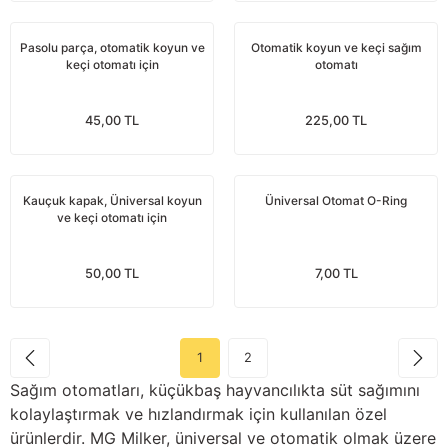
Güğüm taşıma arabaları
Pasolu parça, otomatik koyun ve
Otomatik koyun ve keçi sağım
Güğüm üniteleri
keçi otomatı için
otomatı
Benzin motorları
45,00 TL
225,00 TL
Jeneratörler
Kauçuk kapak, Üniversal koyun
Üniversal Otomat O-Ring
Plastik parçalar
ve keçi otomatı için
Paslanmaz parçalar
50,00 TL
7,00 TL
Kauçuk parçalar
Fırçalar
1
2
Sağım otomatları, küçükbaş hayvancılıkta süt sağımını
kolaylaştırmak ve hızlandırmak için kullanılan özel
ürünlerdir. MG Milker, üniversal ve otomatik olmak üzere