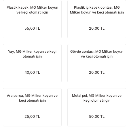
nları
Tek güğümlü süt sağım makineleri
Güğüm kapakları
VPG vakum sistemleri yedek parçaları
Suluklar (Yalaklar)
Dezenfektan paspası
Nitril eldivenler
Plastik kapak, MG Milker koyun
Plastik iç kapak contası, MG
ve keçi otomatı için
Milker koyun ve keçi otomatı için
eleri
dele
Çift güğümlü süt sağım makinesi
Vanalar
Dövme - işaretleme ürünleri
Ayak dezenfektanı
Omuz korumalı eldivenler
55,00 TL
20,00 TL
Kuru tip süt sağım makineleri
Hortumlar
Boynuz düşürme aletleri
Galoş çizmeler
arı
Yağlı tip süt sağım makineleri
Hortum kelepçeleri
Mıknatıslar
Bağcıklı çizmeler
Yay, MG Milker koyun ve keçi
Gövde contası, MG Milker koyun
otomatı için
ve keçi otomatı için
Üç güğümlü süt sağım makinesi
Sağım makinesi elektrik motorları
Mıknatıs yutturma sondaları
Tek lastlikli çizme
40,00 TL
20,00 TL
Vakum pompaları
Emmesavarlar
Çift lastikli çizme
Tekerlekler
Yara spreyleri
Çizme temizleyici
Ara parça, MG Milker koyun ve
Metal pul, MG Milker koyun ve
keçi otomatı için
keçi otomatı için
Vakummetreler
Şok aletleri (Üvendireler)
Şırıngalar
25,00 TL
50,00 TL
Vakum regülatörleri
Burunsallıklar (Muşetler)
Eldivenler