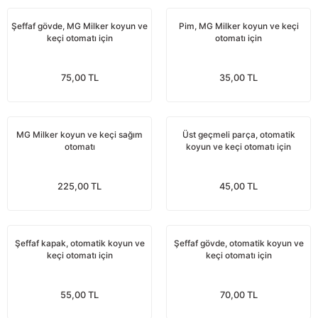
Yağdanlıklar
Tekmesavarlar
Şeffaf gövde, MG Milker koyun ve
Pim, MG Milker koyun ve keçi
keçi otomatı için
otomatı için
Kasnaklar
Sığır kaldırma aletleri
75,00 TL
35,00 TL
V - kayışları
Şırıngalar
Egzozlar
Hayvan yatakları
MG Milker koyun ve keçi sağım
Üst geçmeli parça, otomatik
otomatı
koyun ve keçi otomatı için
Vakum kazanı kapakları
Kas gevşetici ürünler
Vakum kazanları
225,00 TL
45,00 TL
Paletler
Şeffaf kapak, otomatik koyun ve
Şeffaf gövde, otomatik koyun ve
keçi otomatı için
Elektrik malzemeleri
keçi otomatı için
Bakım malzemeleri
55,00 TL
70,00 TL