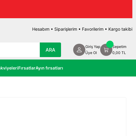
Hesabım
•
Siparişlerim
•
Favorilerim
•
Kargo takibi
Giriş Yap
Sepetim
ARA
Üye Ol
0,00 TL
kviyeleri
Fırsatlar
Ayın fırsatları