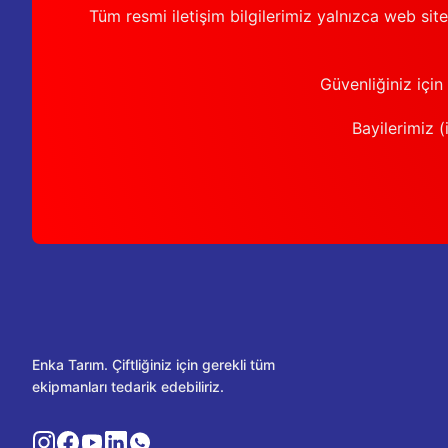
Tüm resmi iletişim bilgilerimiz yalnızca web sit
Güvenliğiniz için
Bayilerimiz (i
Enka Tarım. Çiftliğiniz için gerekli tüm
ekipmanları tedarik edebiliriz.