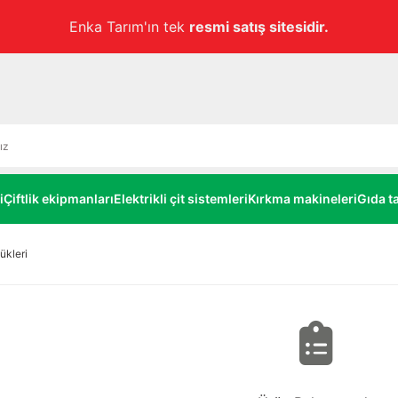
Enka Tarım'ın tek
resmi satış sitesidir.
i
Çiftlik ekipmanları
Elektrikli çit sistemleri
Kırkma makineleri
Gıda ta
ükleri