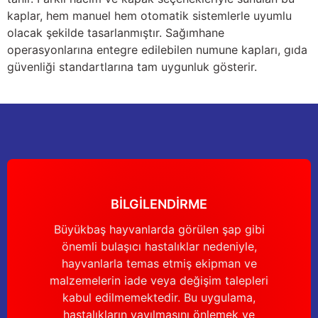
kaplar, hem manuel hem otomatik sistemlerle uyumlu
olacak şekilde tasarlanmıştır. Sağımhane
operasyonlarına entegre edilebilen numune kapları, gıda
güvenliği standartlarına tam uygunluk gösterir.
BİLGİLENDİRME
Büyükbaş hayvanlarda görülen şap gibi
önemli bulaşıcı hastalıklar nedeniyle,
hayvanlarla temas etmiş ekipman ve
malzemelerin iade veya değişim talepleri
kabul edilmemektedir. Bu uygulama,
hastalıkların yayılmasını önlemek ve