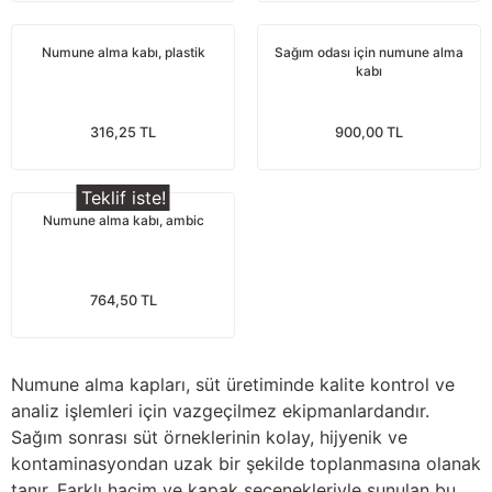
Güğüm taşıma arabaları
Numune alma kabı, plastik
Sağım odası için numune alma
Güğüm üniteleri
kabı
Benzin motorları
316,25 TL
900,00 TL
Jeneratörler
Teklif iste!
Numune alma kabı, ambic
Plastik parçalar
Paslanmaz parçalar
764,50 TL
Kauçuk parçalar
Numune alma kapları, süt üretiminde kalite kontrol ve
Fırçalar
analiz işlemleri için vazgeçilmez ekipmanlardandır.
Sağım sonrası süt örneklerinin kolay, hijyenik ve
kontaminasyondan uzak bir şekilde toplanmasına olanak
tanır. Farklı hacim ve kapak seçenekleriyle sunulan bu