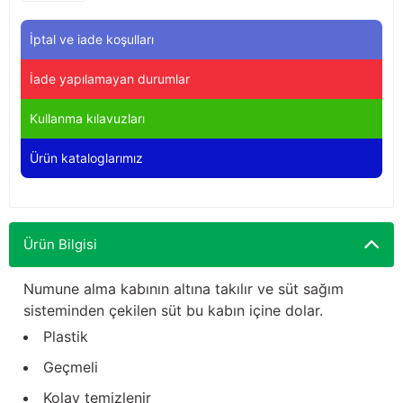
Yağdanlıklar
Tekmesavarlar
İptal ve iade koşulları
Kasnaklar
Sığır kaldırma aletleri
İade yapılamayan durumlar
V - kayışları
Şırıngalar
Kullanma kılavuzları
Egzozlar
Hayvan yatakları
Ürün kataloglarımız
Vakum kazanı kapakları
Kas gevşetici ürünler
Vakum kazanları
Ürün Bilgisi
Paletler
Numune alma kabının altına takılır ve süt sağım
sisteminden çekilen süt bu kabın içine dolar.
Elektrik malzemeleri
Plastik
Geçmeli
Bakım malzemeleri
Kolay temizlenir