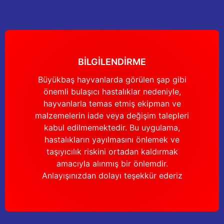
Güğüm taşıma arabaları
Güğüm üniteleri
Benzin motorları
BİLGİLENDİRME
Büyükbaş hayvanlarda görülen şap gibi
Jeneratörler
önemli bulaşıcı hastalıklar nedeniyle,
hayvanlarla temas etmiş ekipman ve
Plastik parçalar
malzemelerin iade veya değişim talepleri
kabul edilmemektedir. Bu uygulama,
Paslanmaz parçalar
hastalıkların yayılmasını önlemek ve
taşıyıcılık riskini ortadan kaldırmak
Kauçuk parçalar
amacıyla alınmış bir önlemdir.
Anlayışınızdan dolayı teşekkür ederiz
Fırçalar