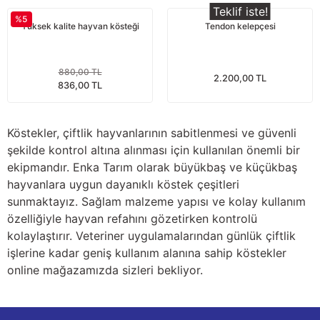
Teklif iste!
Yağdanlıklar
Tekmesavarlar
%5
Yüksek kalite hayvan kösteği
Tendon kelepçesi
Kasnaklar
Sığır kaldırma aletleri
880,00 TL
2.200,00 TL
V - kayışları
Şırıngalar
836,00 TL
Egzozlar
Hayvan yatakları
Köstekler, çiftlik hayvanlarının sabitlenmesi ve güvenli
şekilde kontrol altına alınması için kullanılan önemli bir
Vakum kazanı kapakları
Kas gevşetici ürünler
ekipmandır. Enka Tarım olarak büyükbaş ve küçükbaş
hayvanlara uygun dayanıklı köstek çeşitleri
Vakum kazanları
sunmaktayız. Sağlam malzeme yapısı ve kolay kullanım
özelliğiyle hayvan refahını gözetirken kontrolü
Paletler
kolaylaştırır. Veteriner uygulamalarından günlük çiftlik
işlerine kadar geniş kullanım alanına sahip köstekler
Elektrik malzemeleri
online mağazamızda sizleri bekliyor.
Bakım malzemeleri