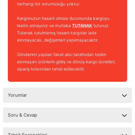
herhangi bir sorumluluğu yoktur.
Kargonuzun hasarlı olması durumunda kargoyu
teslim almayınız ve mutlaka
TUTANAK
tutunuz.
Tutanak tutulmamış hasarlı kargolar iade
alınmayacak, değişimleri yapılmayacaktır.
Gönderimi yapılan fakat alıcı tarafından teslim
alınmayan ürünlerin gidiş ve dönüş kargo ücretleri,
sipariş tutarından tahsil edilecektir.
Yorumlar
Soru & Cevap
Bu ürüne ilk yorumu siz yapın!
Taksit Seçenekleri