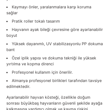
Güğüm taşıma arabaları
Kaymayı önler, yaralanmalara karşı koruma
sağlar
Güğüm üniteleri
Pratik roller tokalı tasarım
Benzin motorları
Hayvanın ayak bileği çevresine göre ayarlanabilir
boyut
Jeneratörler
Yüksek dayanımlı, UV stabilizasyonlu PP dokuma
bant
Plastik parçalar
Özel iplik yapısı ve dokuma tekniği ile yüksek
Paslanmaz parçalar
yırtılma ve kopma direnci
Profesyonel kullanım için önerilir.
Kauçuk parçalar
Almanya profesyonel birlikleri tarafından tavsiye
edilmektedir.
Fırçalar
Ayarlanabilir hayvan kösteği, özellikle doğum
sonrası büyükbaş hayvanların güvenli şekilde ayağa
kalkmasına yardımcı olmak ve kayma riskini