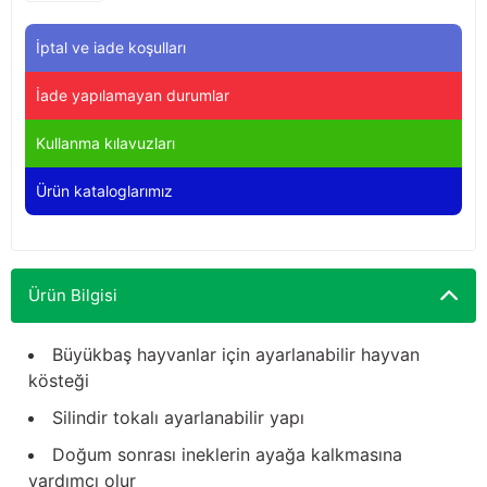
Yağdanlıklar
Tekmesavarlar
İptal ve iade koşulları
Kasnaklar
Sığır kaldırma aletleri
İade yapılamayan durumlar
V - kayışları
Şırıngalar
Kullanma kılavuzları
Egzozlar
Hayvan yatakları
Ürün kataloglarımız
Vakum kazanı kapakları
Kas gevşetici ürünler
Vakum kazanları
Ürün Bilgisi
Paletler
Büyükbaş hayvanlar için ayarlanabilir hayvan
kösteği
Elektrik malzemeleri
Silindir tokalı ayarlanabilir yapı
Bakım malzemeleri
Doğum sonrası ineklerin ayağa kalkmasına
yardımcı olur