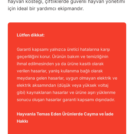
hayvan kösteği, çiftliklerde güvenli hayvan yönetimi
için ideal bir yardımcı ekipmandır.
Lütfen dikkat:
Garanti kapsamı yalnızca üretici hatalarına karşı
geçerliliğini korur. Ürünün bakım ve temizliğinin
ihmal edilmesinden ya da ürüne kasıtlı olarak
verilen hasarlar, yanlış kullanıma bağlı olarak
meydana gelen hasarlar, uygun olmayan elektrik ve
elektrik aksamından (düşük veya yüksek voltaj
gibi) kaynaklanan hasarlar ve ürüne aşırı yüklenme
sonucu oluşan hasarlar garanti kapsamı dışındadır.
Hayvanla Temas Eden Ürünlerde Cayma ve İade
Hakkı