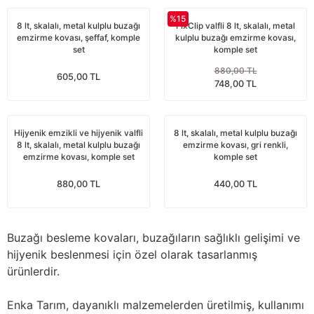
Yağdanlıklar
Tekmesavarlar
%15
8 lt, skalalı, metal kulplu buzağı
FixClip valfli 8 lt, skalalı, metal
emzirme kovası, şeffaf, komple
kulplu buzağı emzirme kovası,
Kasnaklar
Sığır kaldırma aletleri
set
komple set
880,00 TL
605,00 TL
V - kayışları
Şırıngalar
748,00 TL
Egzozlar
Hayvan yatakları
Hijyenik emzikli ve hijyenik valfli
8 lt, skalalı, metal kulplu buzağı
8 lt, skalalı, metal kulplu buzağı
emzirme kovası, gri renkli,
Vakum kazanı kapakları
Kas gevşetici ürünler
emzirme kovası, komple set
komple set
Vakum kazanları
880,00 TL
440,00 TL
Paletler
Buzağı besleme kovaları, buzağıların sağlıklı gelişimi ve
Elektrik malzemeleri
hijyenik beslenmesi için özel olarak tasarlanmış
ürünlerdir.
Bakım malzemeleri
Enka Tarım, dayanıklı malzemelerden üretilmiş, kullanımı