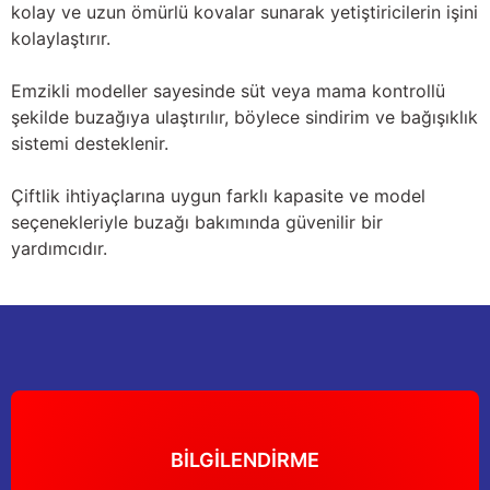
kolay ve uzun ömürlü kovalar sunarak yetiştiricilerin işini
Güğüm taşıma arabaları
kolaylaştırır.
Güğüm üniteleri
Emzikli modeller sayesinde süt veya mama kontrollü
şekilde buzağıya ulaştırılır, böylece sindirim ve bağışıklık
Benzin motorları
sistemi desteklenir.
Jeneratörler
Çiftlik ihtiyaçlarına uygun farklı kapasite ve model
seçenekleriyle buzağı bakımında güvenilir bir
Plastik parçalar
yardımcıdır.
Paslanmaz parçalar
Kauçuk parçalar
Fırçalar
BİLGİLENDİRME