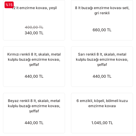
%15
nları
Tek güğümlü süt sağım makineleri
Güğüm kapakları
VPG vakum sistemleri yedek parçaları
Suluklar (Yalaklar)
Dezenfektan paspası
Nitril eldivenler
12 lt emzirme kovası, yeşil
8 lt buzağı emzirme kovası seti,
gri renkli
eleri
dele
Çift güğümlü süt sağım makinesi
Vanalar
Dövme - işaretleme ürünleri
Ayak dezenfektanı
Omuz korumalı eldivenler
400,00 TL
660,00 TL
340,00 TL
Kuru tip süt sağım makineleri
Hortumlar
Boynuz düşürme aletleri
Galoş çizmeler
arı
Yağlı tip süt sağım makineleri
Hortum kelepçeleri
Mıknatıslar
Bağcıklı çizmeler
Kırmızı renkli 8 lt, skalalı, metal
Sarı renkli 8 lt, skalalı, metal
kulplu buzağı emzirme kovası,
kulplu buzağı emzirme kovası,
şeffaf
şeffaf
Üç güğümlü süt sağım makinesi
Sağım makinesi elektrik motorları
Mıknatıs yutturma sondaları
Tek lastlikli çizme
440,00 TL
440,00 TL
Vakum pompaları
Emmesavarlar
Çift lastikli çizme
Tekerlekler
Yara spreyleri
Çizme temizleyici
Beyaz renkli 8 lt, skalalı, metal
6 emzikli, köşeli, bölmeli kuzu
kulplu buzağı emzirme kovası,
emzirme kovası
şeffaf
Vakummetreler
Şok aletleri (Üvendireler)
Şırıngalar
440,00 TL
1.045,00 TL
Vakum regülatörleri
Burunsallıklar (Muşetler)
Eldivenler