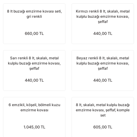
Yağdanlıklar
Tekmesavarlar
8 lt buzağı emzirme kovası seti,
Kırmızı renkli 8 lt, skalalı, metal
gri renkli
kulplu buzağı emzirme kovası,
Kasnaklar
Sığır kaldırma aletleri
şeffaf
660,00 TL
440,00 TL
V - kayışları
Şırıngalar
Egzozlar
Hayvan yatakları
Sarı renkli 8 lt, skalalı, metal
Beyaz renkli 8 lt, skalalı, metal
kulplu buzağı emzirme kovası,
kulplu buzağı emzirme kovası,
Vakum kazanı kapakları
Kas gevşetici ürünler
şeffaf
şeffaf
Vakum kazanları
440,00 TL
440,00 TL
Paletler
6 emzikli, köşeli, bölmeli kuzu
8 lt, skalalı, metal kulplu buzağı
emzirme kovası
Elektrik malzemeleri
emzirme kovası, şeffaf, komple
set
Bakım malzemeleri
1.045,00 TL
605,00 TL