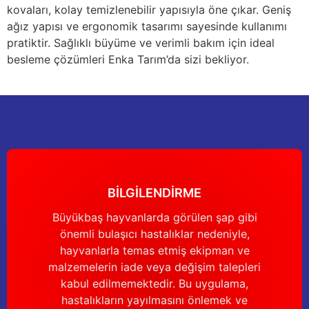
kovaları, kolay temizlenebilir yapısıyla öne çıkar. Geniş
ağız yapısı ve ergonomik tasarımı sayesinde kullanımı
pratiktir. Sağlıklı büyüme ve verimli bakım için ideal
besleme çözümleri Enka Tarım’da sizi bekliyor.
BİLGİLENDİRME
Büyükbaş hayvanlarda görülen şap gibi
önemli bulaşıcı hastalıklar nedeniyle,
hayvanlarla temas etmiş ekipman ve
malzemelerin iade veya değişim talepleri
kabul edilmemektedir. Bu uygulama,
hastalıkların yayılmasını önlemek ve