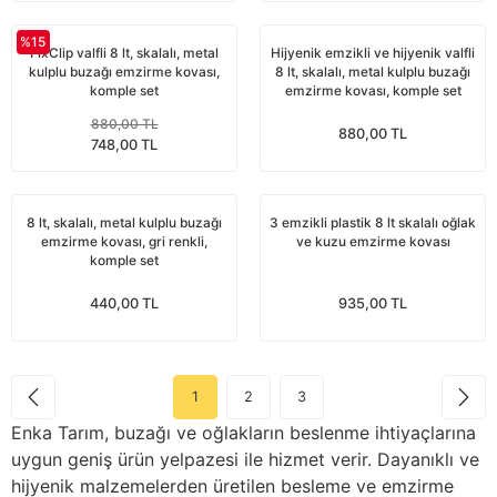
Güğüm taşıma arabaları
%15
FixClip valfli 8 lt, skalalı, metal
Hijyenik emzikli ve hijyenik valfli
Güğüm üniteleri
kulplu buzağı emzirme kovası,
8 lt, skalalı, metal kulplu buzağı
komple set
emzirme kovası, komple set
Benzin motorları
880,00 TL
880,00 TL
748,00 TL
Jeneratörler
8 lt, skalalı, metal kulplu buzağı
3 emzikli plastik 8 lt skalalı oğlak
Plastik parçalar
emzirme kovası, gri renkli,
ve kuzu emzirme kovası
komple set
Paslanmaz parçalar
440,00 TL
935,00 TL
Kauçuk parçalar
Fırçalar
1
2
3
Enka Tarım, buzağı ve oğlakların beslenme ihtiyaçlarına
uygun geniş ürün yelpazesi ile hizmet verir. Dayanıklı ve
hijyenik malzemelerden üretilen besleme ve emzirme