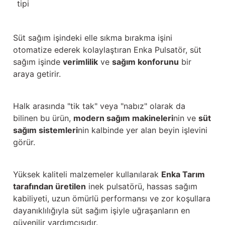
tipi
Güğüm taşıma arabaları
Güğüm üniteleri
Süt sağım işindeki elle sıkma bırakma işini
otomatize ederek kolaylaştıran Enka Pulsatör, süt
Benzin motorları
sağım işinde
verimlilik
ve
sağım konforunu
bir
araya getirir.
Jeneratörler
Plastik parçalar
Halk arasında "tik tak" veya "nabız" olarak da
bilinen bu ürün,
modern sağım makineleri
nin ve
süt
Paslanmaz parçalar
sağım sistemleri
nin kalbinde yer alan beyin işlevini
görür.
Kauçuk parçalar
Yüksek kaliteli malzemeler kullanılarak
Enka Tarım
Fırçalar
tarafından üretilen
inek pulsatörü, hassas sağım
kabiliyeti, uzun ömürlü performansı ve zor koşullara
dayanıklılığıyla süt sağım işiyle uğraşanların en
güvenilir yardımcısıdır.