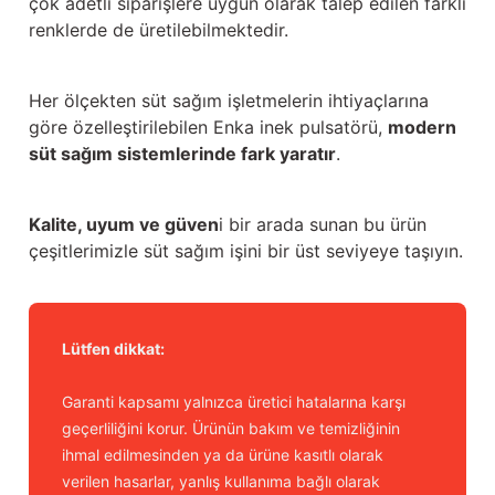
çok adetli siparişlere uygun olarak talep edilen farklı
renklerde de üretilebilmektedir.
Her ölçekten süt sağım işletmelerin ihtiyaçlarına
göre özelleştirilebilen Enka inek pulsatörü,
modern
süt sağım sistemlerinde fark yaratır
.
Kalite, uyum ve güven
i bir arada sunan bu ürün
çeşitlerimizle süt sağım işini bir üst seviyeye taşıyın.
Lütfen dikkat:
Garanti kapsamı yalnızca üretici hatalarına karşı
geçerliliğini korur. Ürünün bakım ve temizliğinin
ihmal edilmesinden ya da ürüne kasıtlı olarak
verilen hasarlar, yanlış kullanıma bağlı olarak