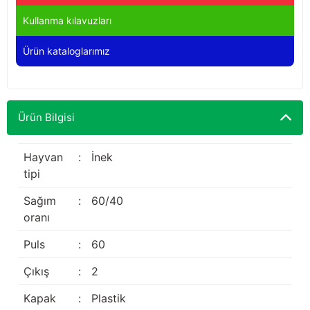
Yağdanlıklar
Tekmesavarlar
Kullanma kılavuzları
Kasnaklar
Sığır kaldırma aletleri
Ürün kataloglarımız
V - kayışları
Şırıngalar
Egzozlar
Hayvan yatakları
Ürün Bilgisi
Vakum kazanı kapakları
Kas gevşetici ürünler
Hayvan
:
İnek
tipi
Vakum kazanları
Sağım
:
60/40
Paletler
oranı
Puls
:
60
Elektrik malzemeleri
Çıkış
:
2
Bakım malzemeleri
Kapak
:
Plastik