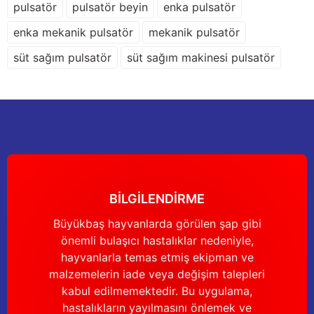
pulsatör
pulsatör beyin
enka pulsatör
Deneyimini Paylaş
Ürün bilgilerinde hatalar bulunuyor.
enka mekanik pulsatör
mekanik pulsatör
Ürün fiyatı diğer sitelerden daha pahalı.
süt sağım pulsatör
süt sağım makinesi pulsatör
Bu ürüne benzer farklı alternatifler olmalı.
Gönder
BİLGİLENDİRME
Büyükbaş hayvanlarda görülen şap gibi
önemli bulaşıcı hastalıklar nedeniyle,
hayvanlarla temas etmiş ekipman ve
malzemelerin iade veya değişim talepleri
kabul edilmemektedir. Bu uygulama,
hastalıkların yayılmasını önlemek ve