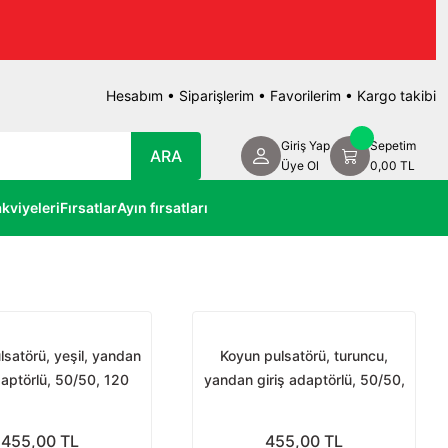
Hesabım
•
Siparişlerim
•
Favorilerim
•
Kargo takibi
Giriş Yap
Sepetim
ARA
Üye Ol
0,00 TL
kviyeleri
Fırsatlar
Ayın fırsatları
satörü, yeşil, yandan
Koyun pulsatörü, turuncu,
daptörlü, 50/50, 120
yandan giriş adaptörlü, 50/50,
puls
120 puls
455,00 TL
455,00 TL