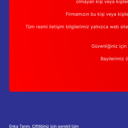
olmayan kişi veya kişiler
Firmamızın bu kişi veya kişil
Tüm resmi iletişim bilgilerimiz yalnızca web sit
Güvenliğiniz için
Bayilerimiz (i
Enka Tarım. Çiftliğiniz için gerekli tüm