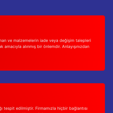
man ve malzemelerin iade veya değişim talepleri
ak amacıyla alınmış bir önlemdir. Anlayışınızdan
 tespit edilmiştir. Firmamızla hiçbir bağlantısı