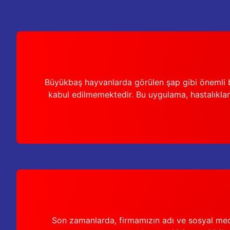
Büyükbaş hayvanlarda görülen şap gibi önemli b
kabul edilmemektedir. Bu uygulama, hastalıkları
Son zamanlarda, firmamızın adı ve sosyal medya 