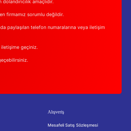
 dolandırıcılık amaçlıdır.
den firmamız sorumlu değildir.
nda paylaşılan telefon numaralarına veya iletişim
iletişime geçiniz.
geçebilirsiniz.
Alışveriş
Mesafeli Satış Sözleşmesi