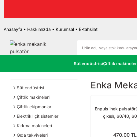
r.
Anasayfa
•
Hakkımızda
•
Kurumsal
•
E-tahsilat
Süt endüstrisi
Çiftlik makineler
Enka Meka
Süt endüstrisi
Çiftlik makineleri
Çiftlik ekipmanları
Enpuls inek pulsatörü
Elektrikli çit sistemleri
çıkışlı, 60/40, 6
Kırkma makineleri
470,00 TL
Gıda takviyeleri