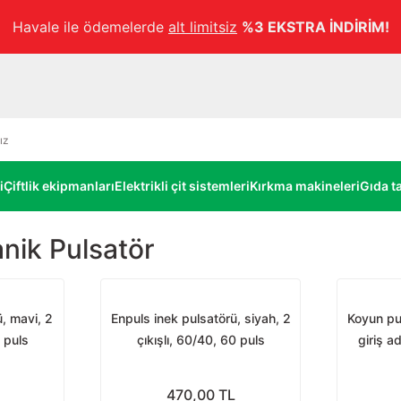
Havale ile ödemelerde
alt limitsiz
%3 EKSTRA İNDİRİM!
i
Çiftlik ekipmanları
Elektrikli çit sistemleri
Kırkma makineleri
Gıda ta
nik Pulsatör
, mavi, 2
Enpuls inek pulsatörü, siyah, 2
Koyun pul
0 puls
çıkışlı, 60/40, 60 puls
giriş a
470,00 TL