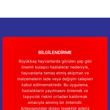
Sitemize ilk yorumu siz yapın!
Ürün resmi kalitesiz, bozuk veya görüntülenemiyor.
Ürün açıklamasında eksik bilgiler bulunuyor.
Deneyimini Paylaş
Ürün bilgilerinde hatalar bulunuyor.
Ürün fiyatı diğer sitelerden daha pahalı.
Bu ürüne benzer farklı alternatifler olmalı.
BİLGİLENDİRME
Büyükbaş hayvanlarda görülen şap gibi
önemli bulaşıcı hastalıklar nedeniyle,
Gönder
hayvanlarla temas etmiş ekipman ve
malzemelerin iade veya değişim talepleri
kabul edilmemektedir. Bu uygulama,
hastalıkların yayılmasını önlemek ve
taşıyıcılık riskini ortadan kaldırmak
amacıyla alınmış bir önlemdir.
Anlayışınızdan dolayı teşekkür ederiz