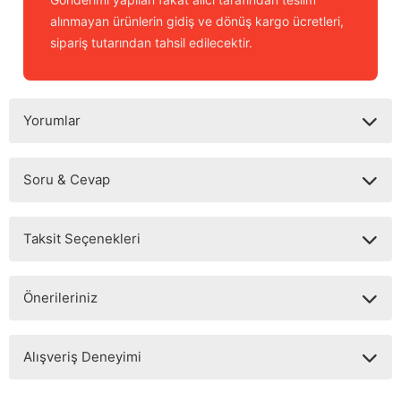
alınmayan ürünlerin gidiş ve dönüş kargo ücretleri,
sipariş tutarından tahsil edilecektir.
Yorumlar
Soru & Cevap
Bu ürüne ilk yorumu siz yapın!
Taksit Seçenekleri
Yorum Yaz
Ürün hakkında henüz soru sorulmamış.
Önerileriniz
Soru Sor
Bu ürünün fiyat bilgisi, resim, ürün açıklamalarında ve diğer
Alışveriş Deneyimi
konularda yetersiz gördüğünüz noktaları öneri formunu
kullanarak tarafımıza iletebilirsiniz.
Görüş ve önerileriniz için teşekkür ederiz.