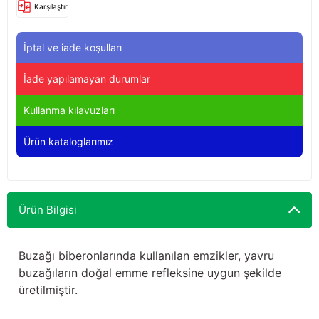
Karşılaştır
Yağdanlıklar
Tekmesavarlar
İptal ve iade koşulları
Kasnaklar
Sığır kaldırma aletleri
İade yapılamayan durumlar
V - kayışları
Şırıngalar
Kullanma kılavuzları
Egzozlar
Hayvan yatakları
Ürün kataloglarımız
Vakum kazanı kapakları
Kas gevşetici ürünler
Vakum kazanları
Ürün Bilgisi
Paletler
Buzağı biberonlarında kullanılan emzikler, yavru
Elektrik malzemeleri
buzağıların doğal emme refleksine uygun şekilde
üretilmiştir.
Bakım malzemeleri