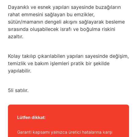
Güğüm taşıma arabaları
Dayanıklı ve esnek yapıları sayesinde buzağıların
rahat emmesini sağlayan bu emzikler,
Güğüm üniteleri
sütün/mamanın dengeli akışını sağlayarak besleme
sırasında oluşabilecek israfı ve boğulma riskini
Benzin motorları
azaltır.
Jeneratörler
Kolay takılıp çıkarılabilen yapıları sayesinde değişim,
temizlik ve bakım işlemleri pratik bir şekilde
Plastik parçalar
yapılabilir.
Paslanmaz parçalar
5li satılır.
Kauçuk parçalar
Fırçalar
Lütfen dikkat:
Garanti kapsamı yalnızca üretici hatalarına karşı