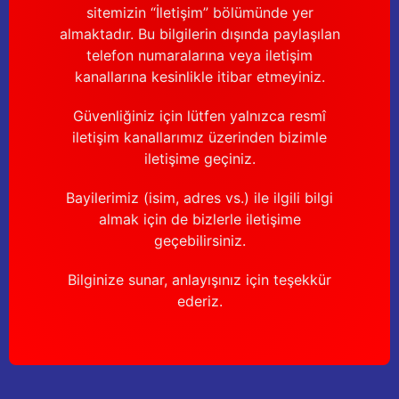
Güğüm taşıma arabaları
sitemizin “İletişim” bölümünde yer
almaktadır. Bu bilgilerin dışında paylaşılan
Güğüm üniteleri
telefon numaralarına veya iletişim
kanallarına kesinlikle itibar etmeyiniz.
Benzin motorları
Güvenliğiniz için lütfen yalnızca resmî
iletişim kanallarımız üzerinden bizimle
Jeneratörler
iletişime geçiniz.
Plastik parçalar
Bayilerimiz (isim, adres vs.) ile ilgili bilgi
almak için de bizlerle iletişime
Paslanmaz parçalar
geçebilirsiniz.
Kauçuk parçalar
Bilginize sunar, anlayışınız için teşekkür
ederiz.
Fırçalar