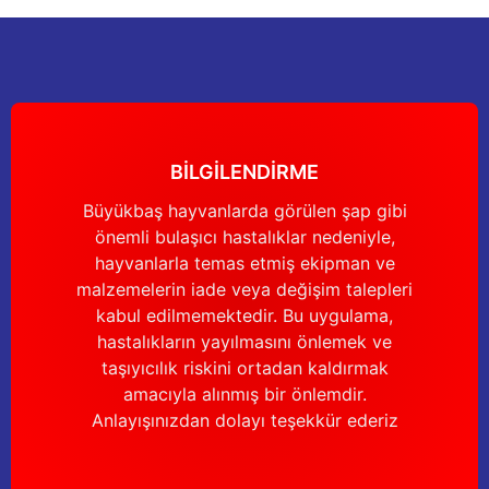
nları
Tek güğümlü süt sağım makineleri
Güğüm kapakları
VPG vakum sistemleri yedek parçaları
Suluklar (Yalaklar)
Dezenfektan paspası
Nitril eldivenler
eleri
dele
Çift güğümlü süt sağım makinesi
Vanalar
Dövme - işaretleme ürünleri
Ayak dezenfektanı
Omuz korumalı eldivenler
Kuru tip süt sağım makineleri
Hortumlar
Boynuz düşürme aletleri
Galoş çizmeler
BİLGİLENDİRME
arı
Yağlı tip süt sağım makineleri
Hortum kelepçeleri
Mıknatıslar
Bağcıklı çizmeler
Büyükbaş hayvanlarda görülen şap gibi
önemli bulaşıcı hastalıklar nedeniyle,
Üç güğümlü süt sağım makinesi
Sağım makinesi elektrik motorları
Mıknatıs yutturma sondaları
Tek lastlikli çizme
hayvanlarla temas etmiş ekipman ve
malzemelerin iade veya değişim talepleri
Vakum pompaları
Emmesavarlar
Çift lastikli çizme
kabul edilmemektedir. Bu uygulama,
hastalıkların yayılmasını önlemek ve
Tekerlekler
Yara spreyleri
Çizme temizleyici
taşıyıcılık riskini ortadan kaldırmak
amacıyla alınmış bir önlemdir.
Vakummetreler
Şok aletleri (Üvendireler)
Şırıngalar
Anlayışınızdan dolayı teşekkür ederiz
Vakum regülatörleri
Burunsallıklar (Muşetler)
Eldivenler