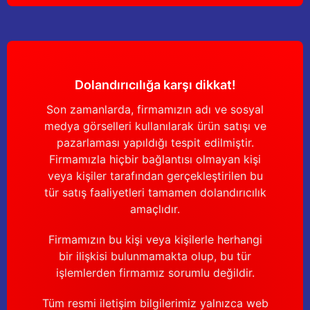
Yağdanlıklar
Tekmesavarlar
Kasnaklar
Sığır kaldırma aletleri
V - kayışları
Şırıngalar
Dolandırıcılığa karşı dikkat!
Son zamanlarda, firmamızın adı ve sosyal
Egzozlar
Hayvan yatakları
medya görselleri kullanılarak ürün satışı ve
pazarlaması yapıldığı tespit edilmiştir.
Vakum kazanı kapakları
Kas gevşetici ürünler
Firmamızla hiçbir bağlantısı olmayan kişi
veya kişiler tarafından gerçekleştirilen bu
Vakum kazanları
tür satış faaliyetleri tamamen dolandırıcılık
amaçlıdır.
Paletler
Firmamızın bu kişi veya kişilerle herhangi
Elektrik malzemeleri
bir ilişkisi bulunmamakta olup, bu tür
işlemlerden firmamız sorumlu değildir.
Bakım malzemeleri
Tüm resmi iletişim bilgilerimiz yalnızca web