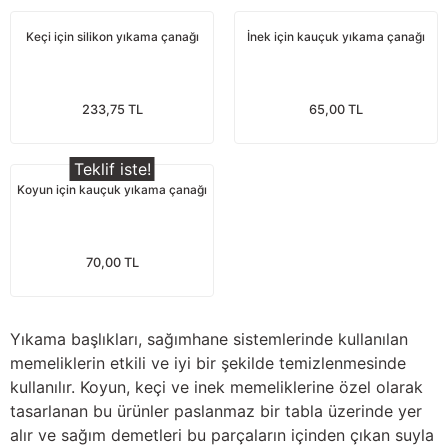
Yağdanlıklar
Tekmesavarlar
Keçi için silikon yıkama çanağı
İnek için kauçuk yıkama çanağı
Kasnaklar
Sığır kaldırma aletleri
233,75 TL
65,00 TL
V - kayışları
Şırıngalar
Egzozlar
Hayvan yatakları
Teklif iste!
Koyun için kauçuk yıkama çanağı
Vakum kazanı kapakları
Kas gevşetici ürünler
Vakum kazanları
70,00 TL
Paletler
Yıkama başlıkları, sağımhane sistemlerinde kullanılan
Elektrik malzemeleri
memeliklerin etkili ve iyi bir şekilde temizlenmesinde
kullanılır. Koyun, keçi ve inek memeliklerine özel olarak
tasarlanan bu ürünler paslanmaz bir tabla üzerinde yer
Bakım malzemeleri
alır ve sağım demetleri bu parçaların içinden çıkan suyla