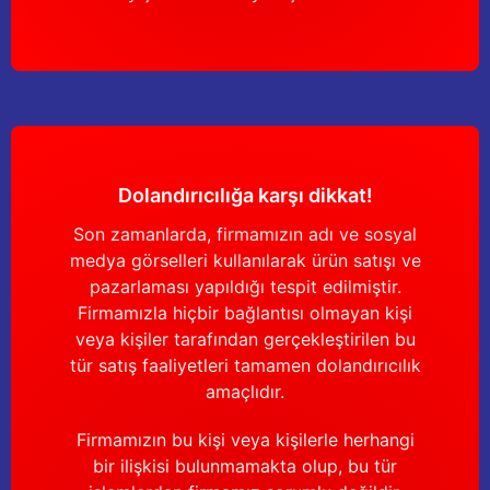
Güğüm taşıma arabaları
Güğüm üniteleri
Benzin motorları
Jeneratörler
Dolandırıcılığa karşı dikkat!
Plastik parçalar
Son zamanlarda, firmamızın adı ve sosyal
medya görselleri kullanılarak ürün satışı ve
Paslanmaz parçalar
pazarlaması yapıldığı tespit edilmiştir.
Firmamızla hiçbir bağlantısı olmayan kişi
Kauçuk parçalar
veya kişiler tarafından gerçekleştirilen bu
tür satış faaliyetleri tamamen dolandırıcılık
Fırçalar
amaçlıdır.
Firmamızın bu kişi veya kişilerle herhangi
bir ilişkisi bulunmamakta olup, bu tür