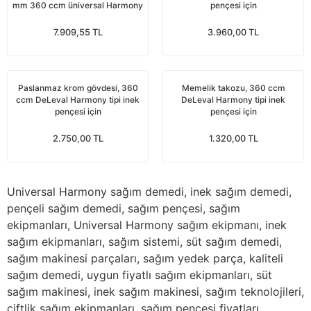
mm 360 ccm üniversal Harmony
pençesi için
nları
Tek güğümlü süt sağım makineleri
Güğüm kapakları
VPG vakum sistemleri yedek parçaları
Suluklar (Yalaklar)
Dezenfektan paspası
Nitril eldivenler
inek pençeli inek sağım demedi
7.909,55 TL
3.960,00 TL
eleri
dele
Çift güğümlü süt sağım makinesi
Vanalar
Dövme - işaretleme ürünleri
Ayak dezenfektanı
Omuz korumalı eldivenler
Kuru tip süt sağım makineleri
Hortumlar
Boynuz düşürme aletleri
Galoş çizmeler
Paslanmaz krom gövdesi, 360
Memelik takozu, 360 ccm
ccm DeLeval Harmony tipi inek
DeLeval Harmony tipi inek
pençesi için
pençesi için
arı
Yağlı tip süt sağım makineleri
Hortum kelepçeleri
Mıknatıslar
Bağcıklı çizmeler
2.750,00 TL
1.320,00 TL
Üç güğümlü süt sağım makinesi
Sağım makinesi elektrik motorları
Mıknatıs yutturma sondaları
Tek lastlikli çizme
Vakum pompaları
Emmesavarlar
Çift lastikli çizme
Universal Harmony sağım demedi, inek sağım demedi,
pençeli sağım demedi, sağım pençesi, sağım
Tekerlekler
Yara spreyleri
Çizme temizleyici
ekipmanları, Universal Harmony sağım ekipmanı, inek
sağım ekipmanları, sağım sistemi, süt sağım demedi,
Vakummetreler
Şok aletleri (Üvendireler)
Şırıngalar
sağım makinesi parçaları, sağım yedek parça, kaliteli
sağım demedi, uygun fiyatlı sağım ekipmanları, süt
Vakum regülatörleri
Burunsallıklar (Muşetler)
Eldivenler
sağım makinesi, inek sağım makinesi, sağım teknolojileri,
çiftlik sağım ekipmanları, sağım pençesi fiyatları,