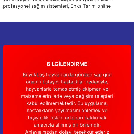
Yağdanlıklar
Tekmesavarlar
profesyonel sağım sistemleri, Enka Tarım online
Kasnaklar
Sığır kaldırma aletleri
V - kayışları
Şırıngalar
Egzozlar
Hayvan yatakları
BİLGİLENDİRME
Vakum kazanı kapakları
Kas gevşetici ürünler
Büyükbaş hayvanlarda görülen şap gibi
Vakum kazanları
önemli bulaşıcı hastalıklar nedeniyle,
hayvanlarla temas etmiş ekipman ve
Paletler
malzemelerin iade veya değişim talepleri
kabul edilmemektedir. Bu uygulama,
Elektrik malzemeleri
hastalıkların yayılmasını önlemek ve
taşıyıcılık riskini ortadan kaldırmak
Bakım malzemeleri
amacıyla alınmış bir önlemdir.
Anlayışınızdan dolayı teşekkür ederiz