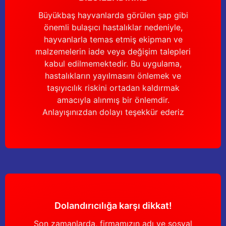
Güğüm taşıma arabaları
Büyükbaş hayvanlarda görülen şap gibi
önemli bulaşıcı hastalıklar nedeniyle,
Güğüm üniteleri
hayvanlarla temas etmiş ekipman ve
malzemelerin iade veya değişim talepleri
Benzin motorları
kabul edilmemektedir. Bu uygulama,
hastalıkların yayılmasını önlemek ve
Jeneratörler
taşıyıcılık riskini ortadan kaldırmak
amacıyla alınmış bir önlemdir.
Plastik parçalar
Anlayışınızdan dolayı teşekkür ederiz
Paslanmaz parçalar
Kauçuk parçalar
Fırçalar
Dolandırıcılığa karşı dikkat!
Son zamanlarda, firmamızın adı ve sosyal