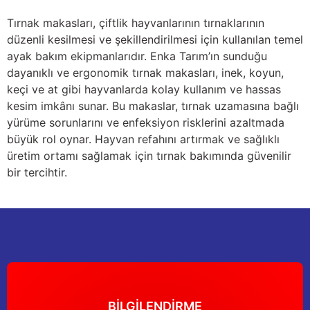
Yağdanlıklar
Tekmesavarlar
Tırnak makasları, çiftlik hayvanlarının tırnaklarının
düzenli kesilmesi ve şekillendirilmesi için kullanılan temel
Kasnaklar
Sığır kaldırma aletleri
ayak bakım ekipmanlarıdır. Enka Tarım’ın sunduğu
dayanıklı ve ergonomik tırnak makasları, inek, koyun,
V - kayışları
Şırıngalar
keçi ve at gibi hayvanlarda kolay kullanım ve hassas
kesim imkânı sunar. Bu makaslar, tırnak uzamasına bağlı
Egzozlar
Hayvan yatakları
yürüme sorunlarını ve enfeksiyon risklerini azaltmada
büyük rol oynar. Hayvan refahını artırmak ve sağlıklı
Vakum kazanı kapakları
Kas gevşetici ürünler
üretim ortamı sağlamak için tırnak bakımında güvenilir
bir tercihtir.
Vakum kazanları
Paletler
Elektrik malzemeleri
Bakım malzemeleri
BİLGİLENDİRME