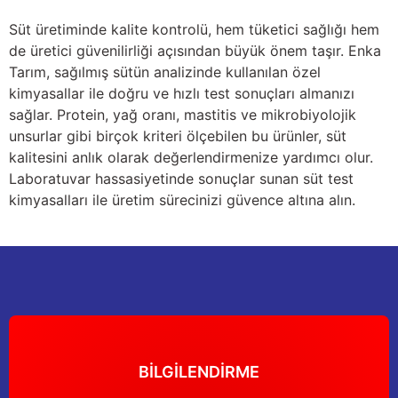
Yağdanlıklar
Tekmesavarlar
Süt üretiminde kalite kontrolü, hem tüketici sağlığı hem
de üretici güvenilirliği açısından büyük önem taşır. Enka
Kasnaklar
Sığır kaldırma aletleri
Tarım, sağılmış sütün analizinde kullanılan özel
kimyasallar ile doğru ve hızlı test sonuçları almanızı
V - kayışları
Şırıngalar
sağlar. Protein, yağ oranı, mastitis ve mikrobiyolojik
unsurlar gibi birçok kriteri ölçebilen bu ürünler, süt
Egzozlar
Hayvan yatakları
kalitesini anlık olarak değerlendirmenize yardımcı olur.
Laboratuvar hassasiyetinde sonuçlar sunan süt test
Vakum kazanı kapakları
Kas gevşetici ürünler
kimyasalları ile üretim sürecinizi güvence altına alın.
Vakum kazanları
Paletler
Elektrik malzemeleri
Bakım malzemeleri
BİLGİLENDİRME