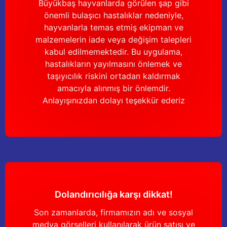
Büyükbaş hayvanlarda görülen şap gibi
Güğüm taşıma arabaları
önemli bulaşıcı hastalıklar nedeniyle,
hayvanlarla temas etmiş ekipman ve
Güğüm üniteleri
malzemelerin iade veya değişim talepleri
kabul edilmemektedir. Bu uygulama,
Benzin motorları
hastalıkların yayılmasını önlemek ve
taşıyıcılık riskini ortadan kaldırmak
Jeneratörler
amacıyla alınmış bir önlemdir.
Anlayışınızdan dolayı teşekkür ederiz
Plastik parçalar
Paslanmaz parçalar
Kauçuk parçalar
Fırçalar
Dolandırıcılığa karşı dikkat!
Son zamanlarda, firmamızın adı ve sosyal
medya görselleri kullanılarak ürün satışı ve