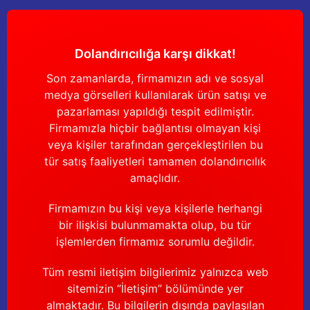
Güğüm taşıma arabaları
Güğüm üniteleri
Dolandırıcılığa karşı dikkat!
Benzin motorları
Son zamanlarda, firmamızın adı ve sosyal
medya görselleri kullanılarak ürün satışı ve
Jeneratörler
pazarlaması yapıldığı tespit edilmiştir.
Firmamızla hiçbir bağlantısı olmayan kişi
Plastik parçalar
veya kişiler tarafından gerçekleştirilen bu
tür satış faaliyetleri tamamen dolandırıcılık
amaçlıdır.
Paslanmaz parçalar
Firmamızın bu kişi veya kişilerle herhangi
Kauçuk parçalar
bir ilişkisi bulunmamakta olup, bu tür
işlemlerden firmamız sorumlu değildir.
Fırçalar
Tüm resmi iletişim bilgilerimiz yalnızca web
sitemizin “İletişim” bölümünde yer
almaktadır. Bu bilgilerin dışında paylaşılan