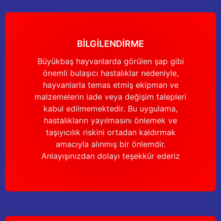
Yağdanlıklar
Tekmesavarlar
Kasnaklar
Sığır kaldırma aletleri
BİLGİLENDİRME
V - kayışları
Şırıngalar
Büyükbaş hayvanlarda görülen şap gibi
önemli bulaşıcı hastalıklar nedeniyle,
Egzozlar
Hayvan yatakları
hayvanlarla temas etmiş ekipman ve
malzemelerin iade veya değişim talepleri
Vakum kazanı kapakları
Kas gevşetici ürünler
kabul edilmemektedir. Bu uygulama,
hastalıkların yayılmasını önlemek ve
Vakum kazanları
taşıyıcılık riskini ortadan kaldırmak
amacıyla alınmış bir önlemdir.
Paletler
Anlayışınızdan dolayı teşekkür ederiz
Elektrik malzemeleri
Bakım malzemeleri