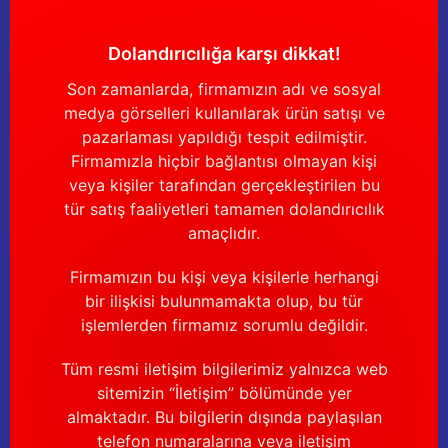
Güğüm taşıma arabaları
Dolandırıcılığa karşı dikkat!
Güğüm üniteleri
Son zamanlarda, firmamızın adı ve sosyal
Benzin motorları
medya görselleri kullanılarak ürün satışı ve
pazarlaması yapıldığı tespit edilmiştir.
Jeneratörler
Firmamızla hiçbir bağlantısı olmayan kişi
veya kişiler tarafından gerçekleştirilen bu
Plastik parçalar
tür satış faaliyetleri tamamen dolandırıcılık
amaçlıdır.
Paslanmaz parçalar
Firmamızın bu kişi veya kişilerle herhangi
bir ilişkisi bulunmamakta olup, bu tür
Kauçuk parçalar
işlemlerden firmamız sorumlu değildir.
Fırçalar
Tüm resmi iletişim bilgilerimiz yalnızca web
sitemizin “İletişim” bölümünde yer
almaktadır. Bu bilgilerin dışında paylaşılan
telefon numaralarına veya iletişim