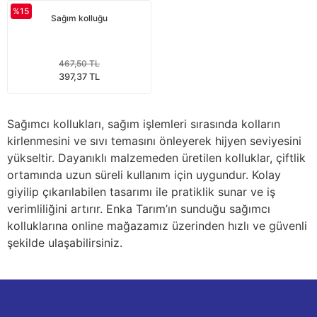
%15
nları
Tek güğümlü süt sağım makineleri
Güğüm kapakları
VPG vakum sistemleri yedek parçaları
Suluklar (Yalaklar)
Dezenfektan paspası
Nitril eldivenler
Sağım kolluğu
eleri
dele
Çift güğümlü süt sağım makinesi
Vanalar
Dövme - işaretleme ürünleri
Ayak dezenfektanı
Omuz korumalı eldivenler
467,50 TL
397,37 TL
Kuru tip süt sağım makineleri
Hortumlar
Boynuz düşürme aletleri
Galoş çizmeler
arı
Yağlı tip süt sağım makineleri
Hortum kelepçeleri
Mıknatıslar
Bağcıklı çizmeler
Sağımcı kollukları, sağım işlemleri sırasında kolların
kirlenmesini ve sıvı temasını önleyerek hijyen seviyesini
Üç güğümlü süt sağım makinesi
Sağım makinesi elektrik motorları
Mıknatıs yutturma sondaları
Tek lastlikli çizme
yükseltir. Dayanıklı malzemeden üretilen kolluklar, çiftlik
ortamında uzun süreli kullanım için uygundur. Kolay
giyilip çıkarılabilen tasarımı ile pratiklik sunar ve iş
Vakum pompaları
Emmesavarlar
Çift lastikli çizme
verimliliğini artırır. Enka Tarım’ın sunduğu sağımcı
kolluklarına online mağazamız üzerinden hızlı ve güvenli
Tekerlekler
Yara spreyleri
Çizme temizleyici
şekilde ulaşabilirsiniz.
Vakummetreler
Şok aletleri (Üvendireler)
Şırıngalar
Vakum regülatörleri
Burunsallıklar (Muşetler)
Eldivenler