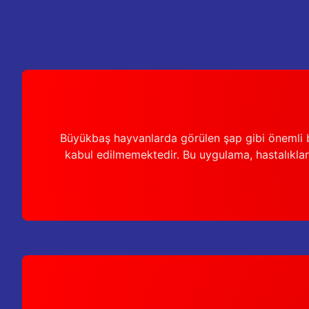
Büyükbaş hayvanlarda görülen şap gibi önemli b
kabul edilmemektedir. Bu uygulama, hastalıkları