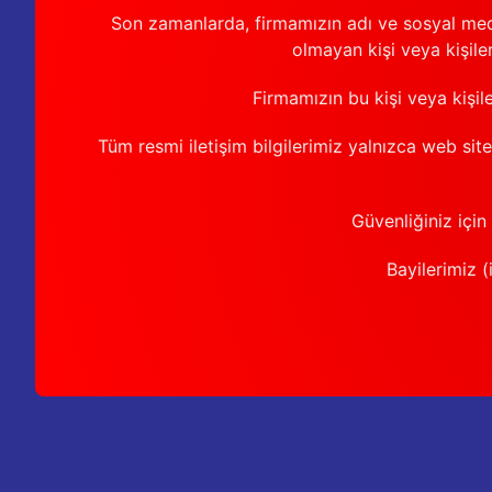
Son zamanlarda, firmamızın adı ve sosyal medya 
olmayan kişi veya kişiler
Firmamızın bu kişi veya kişil
Tüm resmi iletişim bilgilerimiz yalnızca web sit
Güvenliğiniz için
Bayilerimiz (i