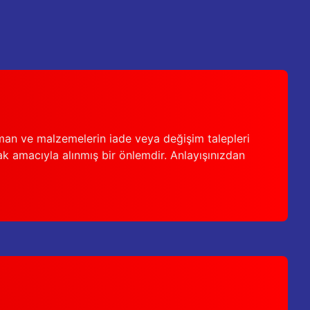
man ve malzemelerin iade veya değişim talepleri
ak amacıyla alınmış bir önlemdir. Anlayışınızdan