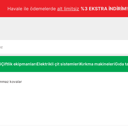
Havale ile ödemelerde
alt limitsiz
%3 EKSTRA İNDİRİM!
i
Çiftlik ekipmanları
Elektrikli çit sistemleri
Kırkma makineleri
Gıda ta
anmaz kovalar