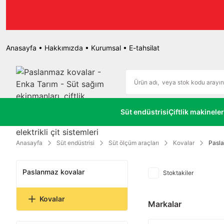
r.
Anasayfa
•
Hakkımızda
•
Kurumsal
•
E-tahsilat
Süt endüstrisi
Çiftlik makineler
Anasayfa
Süt endüstrisi
Süt ölçüm araçları
Kovalar
Pasl
Paslanmaz kovalar
Stoktakiler
Kovalar
Markalar