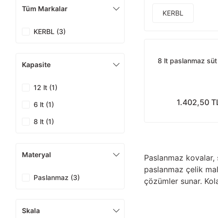
Tüm Markalar
KERBL
KERBL (3)
8 lt paslanmaz süt
Kapasite
12 lt (1)
1.402,50 T
6 lt (1)
8 lt (1)
Materyal
Paslanmaz kovalar, s
paslanmaz çelik mal
Paslanmaz (3)
çözümler sunar. Kola
Skala