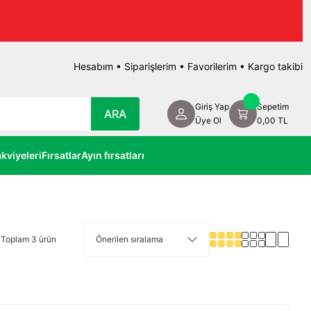
Hesabım
•
Siparişlerim
•
Favorilerim
•
Kargo takibi
Giriş Yap
Sepetim
ARA
Üye Ol
0,00 TL
kviyeleri
Fırsatlar
Ayın fırsatları
Toplam 3 ürün