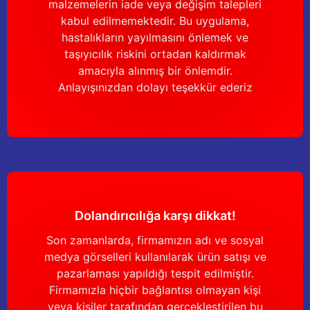
malzemelerin iade veya değişim talepleri
Güğüm taşıma arabaları
kabul edilmemektedir. Bu uygulama,
hastalıkların yayılmasını önlemek ve
Güğüm üniteleri
taşıyıcılık riskini ortadan kaldırmak
amacıyla alınmış bir önlemdir.
Benzin motorları
Anlayışınızdan dolayı teşekkür ederiz
Jeneratörler
Plastik parçalar
Paslanmaz parçalar
Kauçuk parçalar
Dolandırıcılığa karşı dikkat!
Son zamanlarda, firmamızın adı ve sosyal
Fırçalar
medya görselleri kullanılarak ürün satışı ve
pazarlaması yapıldığı tespit edilmiştir.
Firmamızla hiçbir bağlantısı olmayan kişi
veya kişiler tarafından gerçekleştirilen bu