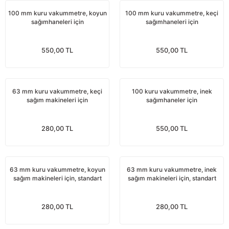
nları
Tek güğümlü süt sağım makineleri
Güğüm kapakları
VPG vakum sistemleri yedek parçaları
Suluklar (Yalaklar)
Dezenfektan paspası
Nitril eldivenler
100 mm kuru vakummetre, koyun
100 mm kuru vakummetre, keçi
sağımhaneleri için
sağımhaneleri için
eleri
dele
Çift güğümlü süt sağım makinesi
Vanalar
Dövme - işaretleme ürünleri
Ayak dezenfektanı
Omuz korumalı eldivenler
550,00 TL
550,00 TL
Kuru tip süt sağım makineleri
Hortumlar
Boynuz düşürme aletleri
Galoş çizmeler
arı
Yağlı tip süt sağım makineleri
Hortum kelepçeleri
Mıknatıslar
Bağcıklı çizmeler
63 mm kuru vakummetre, keçi
100 kuru vakummetre, inek
sağım makineleri için
sağımhaneler için
Üç güğümlü süt sağım makinesi
Sağım makinesi elektrik motorları
Mıknatıs yutturma sondaları
Tek lastlikli çizme
280,00 TL
550,00 TL
Vakum pompaları
Emmesavarlar
Çift lastikli çizme
Tekerlekler
Yara spreyleri
Çizme temizleyici
63 mm kuru vakummetre, koyun
63 mm kuru vakummetre, inek
sağım makineleri için, standart
sağım makineleri için, standart
Vakummetreler
Şok aletleri (Üvendireler)
Şırıngalar
280,00 TL
280,00 TL
Vakum regülatörleri
Burunsallıklar (Muşetler)
Eldivenler