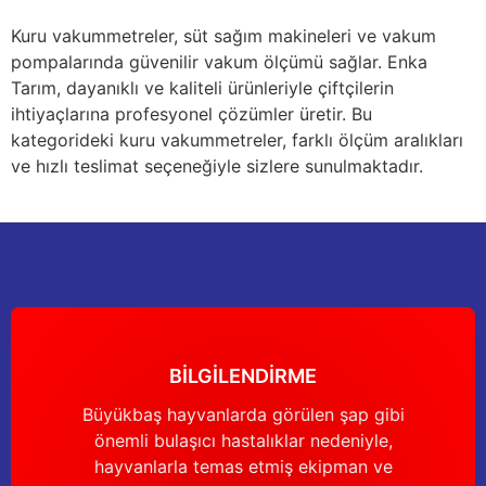
Yağdanlıklar
Tekmesavarlar
Kuru vakummetreler, süt sağım makineleri ve vakum
pompalarında güvenilir vakum ölçümü sağlar. Enka
Kasnaklar
Sığır kaldırma aletleri
Tarım, dayanıklı ve kaliteli ürünleriyle çiftçilerin
ihtiyaçlarına profesyonel çözümler üretir. Bu
V - kayışları
Şırıngalar
kategorideki kuru vakummetreler, farklı ölçüm aralıkları
ve hızlı teslimat seçeneğiyle sizlere sunulmaktadır.
Egzozlar
Hayvan yatakları
Vakum kazanı kapakları
Kas gevşetici ürünler
Vakum kazanları
Paletler
BİLGİLENDİRME
Elektrik malzemeleri
Büyükbaş hayvanlarda görülen şap gibi
önemli bulaşıcı hastalıklar nedeniyle,
Bakım malzemeleri
hayvanlarla temas etmiş ekipman ve