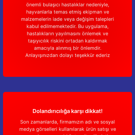
önemli bulaşıcı hastalıklar nedeniyle,
Yağdanlıklar
Tekmesavarlar
hayvanlarla temas etmiş ekipman ve
malzemelerin iade veya değişim talepleri
Kasnaklar
Sığır kaldırma aletleri
kabul edilmemektedir. Bu uygulama,
hastalıkların yayılmasını önlemek ve
V - kayışları
Şırıngalar
taşıyıcılık riskini ortadan kaldırmak
amacıyla alınmış bir önlemdir.
Egzozlar
Hayvan yatakları
Anlayışınızdan dolayı teşekkür ederiz
Vakum kazanı kapakları
Kas gevşetici ürünler
Vakum kazanları
Paletler
Elektrik malzemeleri
Dolandırıcılığa karşı dikkat!
Son zamanlarda, firmamızın adı ve sosyal
Bakım malzemeleri
medya görselleri kullanılarak ürün satışı ve