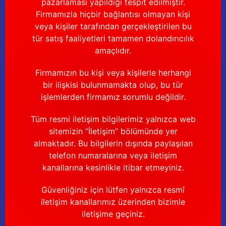
pazarlaması yapıldığı tespit edilmiştir.
Güğüm taşıma arabaları
Firmamızla hiçbir bağlantısı olmayan kişi
veya kişiler tarafından gerçekleştirilen bu
Güğüm üniteleri
tür satış faaliyetleri tamamen dolandırıcılık
amaçlıdır.
Benzin motorları
Firmamızın bu kişi veya kişilerle herhangi
Jeneratörler
bir ilişkisi bulunmamakta olup, bu tür
işlemlerden firmamız sorumlu değildir.
Plastik parçalar
Tüm resmi iletişim bilgilerimiz yalnızca web
Paslanmaz parçalar
sitemizin “İletişim” bölümünde yer
almaktadır. Bu bilgilerin dışında paylaşılan
Kauçuk parçalar
telefon numaralarına veya iletişim
kanallarına kesinlikle itibar etmeyiniz.
Fırçalar
Güvenliğiniz için lütfen yalnızca resmî
iletişim kanallarımız üzerinden bizimle
iletişime geçiniz.