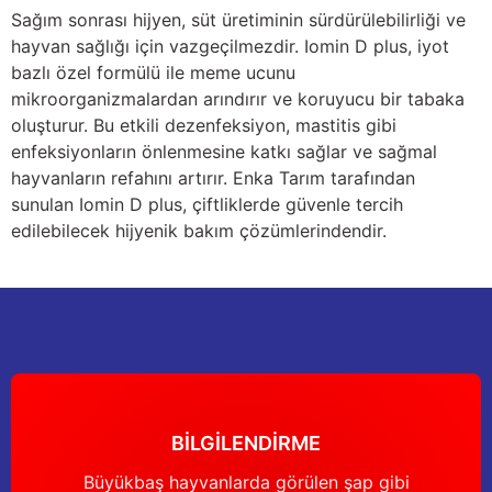
Sağım sonrası hijyen, süt üretiminin sürdürülebilirliği ve
nları
Tek güğümlü süt sağım makineleri
Güğüm kapakları
VPG vakum sistemleri yedek parçaları
Suluklar (Yalaklar)
Dezenfektan paspası
Nitril eldivenler
hayvan sağlığı için vazgeçilmezdir. Iomin D plus, iyot
bazlı özel formülü ile meme ucunu
eleri
dele
Çift güğümlü süt sağım makinesi
Vanalar
Dövme - işaretleme ürünleri
Ayak dezenfektanı
Omuz korumalı eldivenler
mikroorganizmalardan arındırır ve koruyucu bir tabaka
oluşturur. Bu etkili dezenfeksiyon, mastitis gibi
Kuru tip süt sağım makineleri
Hortumlar
Boynuz düşürme aletleri
Galoş çizmeler
enfeksiyonların önlenmesine katkı sağlar ve sağmal
hayvanların refahını artırır. Enka Tarım tarafından
arı
Yağlı tip süt sağım makineleri
Hortum kelepçeleri
Mıknatıslar
Bağcıklı çizmeler
sunulan Iomin D plus, çiftliklerde güvenle tercih
edilebilecek hijyenik bakım çözümlerindendir.
Üç güğümlü süt sağım makinesi
Sağım makinesi elektrik motorları
Mıknatıs yutturma sondaları
Tek lastlikli çizme
Vakum pompaları
Emmesavarlar
Çift lastikli çizme
Tekerlekler
Yara spreyleri
Çizme temizleyici
Vakummetreler
Şok aletleri (Üvendireler)
Şırıngalar
BİLGİLENDİRME
Vakum regülatörleri
Burunsallıklar (Muşetler)
Eldivenler
Büyükbaş hayvanlarda görülen şap gibi