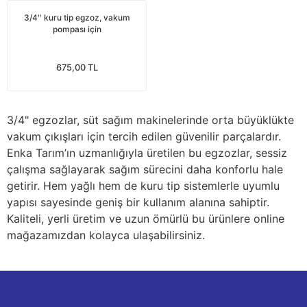
nları
Tek güğümlü süt sağım makineleri
Güğüm kapakları
VPG vakum sistemleri yedek parçaları
Suluklar (Yalaklar)
Dezenfektan paspası
Nitril eldivenler
3/4'' kuru tip egzoz, vakum
pompası için
eleri
dele
Çift güğümlü süt sağım makinesi
Vanalar
Dövme - işaretleme ürünleri
Ayak dezenfektanı
Omuz korumalı eldivenler
675,00 TL
Kuru tip süt sağım makineleri
Hortumlar
Boynuz düşürme aletleri
Galoş çizmeler
arı
Yağlı tip süt sağım makineleri
Hortum kelepçeleri
Mıknatıslar
Bağcıklı çizmeler
3/4" egzozlar, süt sağım makinelerinde orta büyüklükte
vakum çıkışları için tercih edilen güvenilir parçalardır.
Üç güğümlü süt sağım makinesi
Sağım makinesi elektrik motorları
Mıknatıs yutturma sondaları
Tek lastlikli çizme
Enka Tarım’ın uzmanlığıyla üretilen bu egzozlar, sessiz
çalışma sağlayarak sağım sürecini daha konforlu hale
getirir. Hem yağlı hem de kuru tip sistemlerle uyumlu
Vakum pompaları
Emmesavarlar
Çift lastikli çizme
yapısı sayesinde geniş bir kullanım alanına sahiptir.
Kaliteli, yerli üretim ve uzun ömürlü bu ürünlere online
Tekerlekler
Yara spreyleri
Çizme temizleyici
mağazamızdan kolayca ulaşabilirsiniz.
Vakummetreler
Şok aletleri (Üvendireler)
Şırıngalar
Vakum regülatörleri
Burunsallıklar (Muşetler)
Eldivenler