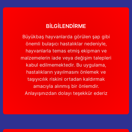
Yağdanlıklar
Tekmesavarlar
Kasnaklar
Sığır kaldırma aletleri
BİLGİLENDİRME
V - kayışları
Şırıngalar
Büyükbaş hayvanlarda görülen şap gibi
önemli bulaşıcı hastalıklar nedeniyle,
Egzozlar
Hayvan yatakları
hayvanlarla temas etmiş ekipman ve
malzemelerin iade veya değişim talepleri
Vakum kazanı kapakları
Kas gevşetici ürünler
kabul edilmemektedir. Bu uygulama,
hastalıkların yayılmasını önlemek ve
Vakum kazanları
taşıyıcılık riskini ortadan kaldırmak
amacıyla alınmış bir önlemdir.
Paletler
Anlayışınızdan dolayı teşekkür ederiz
Elektrik malzemeleri
Bakım malzemeleri