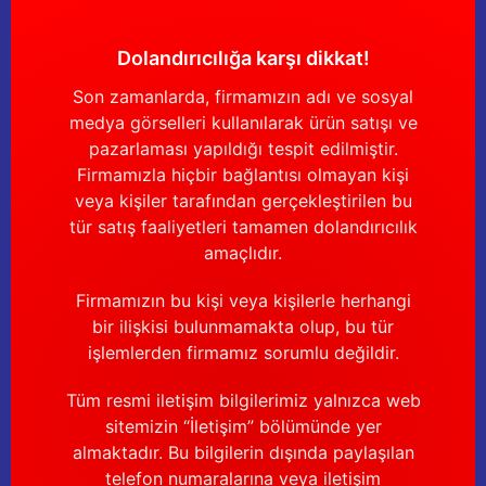
Güğüm taşıma arabaları
Dolandırıcılığa karşı dikkat!
Güğüm üniteleri
Son zamanlarda, firmamızın adı ve sosyal
Benzin motorları
medya görselleri kullanılarak ürün satışı ve
pazarlaması yapıldığı tespit edilmiştir.
Jeneratörler
Firmamızla hiçbir bağlantısı olmayan kişi
veya kişiler tarafından gerçekleştirilen bu
Plastik parçalar
tür satış faaliyetleri tamamen dolandırıcılık
amaçlıdır.
Paslanmaz parçalar
Firmamızın bu kişi veya kişilerle herhangi
bir ilişkisi bulunmamakta olup, bu tür
Kauçuk parçalar
işlemlerden firmamız sorumlu değildir.
Fırçalar
Tüm resmi iletişim bilgilerimiz yalnızca web
sitemizin “İletişim” bölümünde yer
almaktadır. Bu bilgilerin dışında paylaşılan
telefon numaralarına veya iletişim