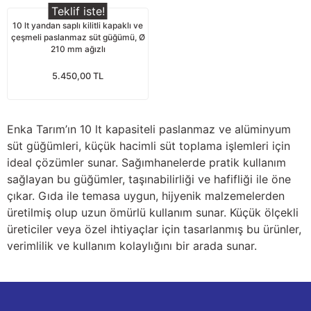
Teklif iste!
Yağdanlıklar
Tekmesavarlar
10 lt yandan saplı kilitli kapaklı ve
çeşmeli paslanmaz süt güğümü, Ø
Kasnaklar
Sığır kaldırma aletleri
210 mm ağızlı
5.450,00 TL
V - kayışları
Şırıngalar
Egzozlar
Hayvan yatakları
Enka Tarım’ın 10 lt kapasiteli paslanmaz ve alüminyum
süt güğümleri, küçük hacimli süt toplama işlemleri için
Vakum kazanı kapakları
Kas gevşetici ürünler
ideal çözümler sunar. Sağımhanelerde pratik kullanım
sağlayan bu güğümler, taşınabilirliği ve hafifliği ile öne
Vakum kazanları
çıkar. Gıda ile temasa uygun, hijyenik malzemelerden
üretilmiş olup uzun ömürlü kullanım sunar. Küçük ölçekli
Paletler
üreticiler veya özel ihtiyaçlar için tasarlanmış bu ürünler,
verimlilik ve kullanım kolaylığını bir arada sunar.
Elektrik malzemeleri
Bakım malzemeleri