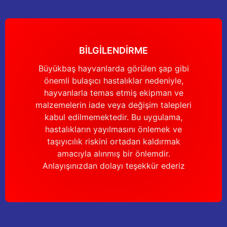
Güğüm taşıma arabaları
Güğüm üniteleri
BİLGİLENDİRME
Benzin motorları
Büyükbaş hayvanlarda görülen şap gibi
önemli bulaşıcı hastalıklar nedeniyle,
Jeneratörler
hayvanlarla temas etmiş ekipman ve
malzemelerin iade veya değişim talepleri
Plastik parçalar
kabul edilmemektedir. Bu uygulama,
hastalıkların yayılmasını önlemek ve
Paslanmaz parçalar
taşıyıcılık riskini ortadan kaldırmak
amacıyla alınmış bir önlemdir.
Kauçuk parçalar
Anlayışınızdan dolayı teşekkür ederiz
Fırçalar