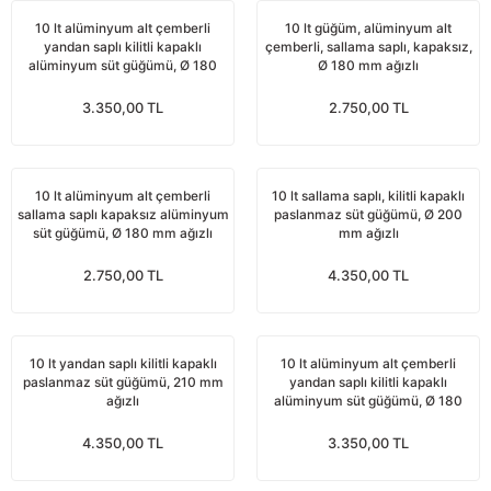
nları
Tek güğümlü süt sağım makineleri
Güğüm kapakları
VPG vakum sistemleri yedek parçaları
Suluklar (Yalaklar)
Dezenfektan paspası
Nitril eldivenler
10 lt alüminyum alt çemberli
10 lt güğüm, alüminyum alt
yandan saplı kilitli kapaklı
çemberli, sallama saplı, kapaksız,
alüminyum süt güğümü, Ø 180
Ø 180 mm ağızlı
eleri
dele
Çift güğümlü süt sağım makinesi
Vanalar
Dövme - işaretleme ürünleri
Ayak dezenfektanı
Omuz korumalı eldivenler
mm ağızlı
3.350,00 TL
2.750,00 TL
Kuru tip süt sağım makineleri
Hortumlar
Boynuz düşürme aletleri
Galoş çizmeler
arı
Yağlı tip süt sağım makineleri
Hortum kelepçeleri
Mıknatıslar
Bağcıklı çizmeler
10 lt alüminyum alt çemberli
10 lt sallama saplı, kilitli kapaklı
sallama saplı kapaksız alüminyum
paslanmaz süt güğümü, Ø 200
süt güğümü, Ø 180 mm ağızlı
mm ağızlı
Üç güğümlü süt sağım makinesi
Sağım makinesi elektrik motorları
Mıknatıs yutturma sondaları
Tek lastlikli çizme
2.750,00 TL
4.350,00 TL
Vakum pompaları
Emmesavarlar
Çift lastikli çizme
Tekerlekler
Yara spreyleri
Çizme temizleyici
10 lt yandan saplı kilitli kapaklı
10 lt alüminyum alt çemberli
paslanmaz süt güğümü, 210 mm
yandan saplı kilitli kapaklı
ağızlı
alüminyum süt güğümü, Ø 180
Vakummetreler
Şok aletleri (Üvendireler)
Şırıngalar
mm ağızlı
4.350,00 TL
3.350,00 TL
Vakum regülatörleri
Burunsallıklar (Muşetler)
Eldivenler