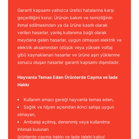
Güğüm taşıma arabaları
Garanti kapsamı yalnızca üretici hatalarına karşı
geçerliliğini korur. Ürünün bakım ve temizliğinin
Güğüm üniteleri
ihmal edilmesinden ya da ürüne kasıtlı olarak
verilen hasarlar, yanlış kullanıma bağlı olarak
Benzin motorları
meydana gelen hasarlar, uygun olmayan elektrik ve
elektrik aksamından (düşük veya yüksek voltaj
Jeneratörler
gibi) kaynaklanan hasarlar ve ürüne aşırı yüklenme
sonucu oluşan hasarlar garanti kapsamı dışındadır.
Plastik parçalar
Hayvanla Temas Eden Ürünlerde Cayma ve İade
Paslanmaz parçalar
Hakkı
Kauçuk parçalar
Kullanım amacı gereği hayvanla temas eden,
Sağlık ve hijyen açısından ikinci satışa uygun
Fırçalar
olmayan,
Ambalajı açılmış, denenmiş veya kullanılma
ihtimali bulunan
ürünlerde cayma hakkı ve iade talebi kabul