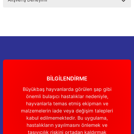
kullanarak tarafımıza iletebilirsiniz.
Görüş ve önerileriniz için teşekkür ederiz.
Sitemize ilk yorumu siz yapın!
Ürün resmi kalitesiz, bozuk veya görüntülenemiyor.
Ürün açıklamasında eksik bilgiler bulunuyor.
Deneyimini Paylaş
Ürün bilgilerinde hatalar bulunuyor.
Ürün fiyatı diğer sitelerden daha pahalı.
Bu ürüne benzer farklı alternatifler olmalı.
BİLGİLENDİRME
Büyükbaş hayvanlarda görülen şap gibi
önemli bulaşıcı hastalıklar nedeniyle,
Gönder
hayvanlarla temas etmiş ekipman ve
malzemelerin iade veya değişim talepleri
kabul edilmemektedir. Bu uygulama,
hastalıkların yayılmasını önlemek ve
taşıyıcılık riskini ortadan kaldırmak