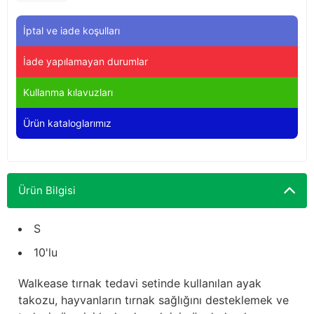
Yağdanlıklar
Tekmesavarlar
İptal ve iade koşulları
Kasnaklar
Sığır kaldırma aletleri
İade yapılamayan durumlar
V - kayışları
Şırıngalar
Kullanma kılavuzları
Egzozlar
Hayvan yatakları
Ürün kataloglarımız
Vakum kazanı kapakları
Kas gevşetici ürünler
Vakum kazanları
Ürün Bilgisi
Paletler
S
10'lu
Elektrik malzemeleri
Walkease tırnak tedavi setinde kullanılan ayak
Bakım malzemeleri
takozu, hayvanların tırnak sağlığını desteklemek ve