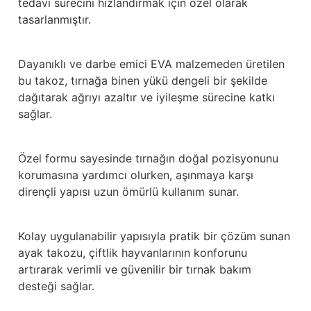
tedavi sürecini hızlandırmak için özel olarak
Güğüm taşıma arabaları
tasarlanmıştır.
Güğüm üniteleri
Dayanıklı ve darbe emici EVA malzemeden üretilen
Benzin motorları
bu takoz, tırnağa binen yükü dengeli bir şekilde
dağıtarak ağrıyı azaltır ve iyileşme sürecine katkı
Jeneratörler
sağlar.
Plastik parçalar
Özel formu sayesinde tırnağın doğal pozisyonunu
korumasına yardımcı olurken, aşınmaya karşı
Paslanmaz parçalar
dirençli yapısı uzun ömürlü kullanım sunar.
Kauçuk parçalar
Kolay uygulanabilir yapısıyla pratik bir çözüm sunan
Fırçalar
ayak takozu, çiftlik hayvanlarının konforunu
artırarak verimli ve güvenilir bir tırnak bakım
desteği sağlar.