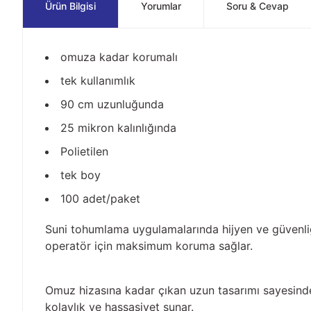
Ürün Bilgisi
Yorumlar
Soru & Cevap
omuza kadar korumalı
tek kullanımlık
90 cm uzunluğunda
25 mikron kalınlığında
Polietilen
tek boy
100 adet/paket
Suni tohumlama uygulamalarında hijyen ve güvenliği
operatör için maksimum koruma sağlar.
Omuz hizasına kadar çıkan uzun tasarımı sayesinde 
kolaylık ve hassasiyet sunar.