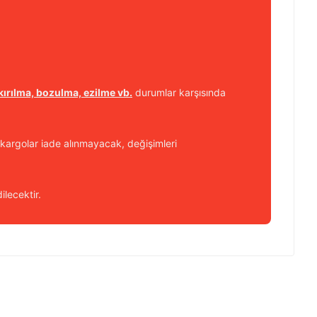
kırılma, bozulma, ezilme vb.
durumlar karşısında
kargolar iade alınmayacak, değişimleri
ilecektir.
 iletebilirsiniz.