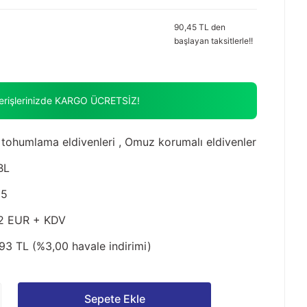
90,45 TL den
başlayan taksitlerle!!
verişlerinizde KARGO ÜCRETSİZ!
 tohumlama eldivenleri
,
Omuz korumalı eldivenler
BL
85
2 EUR + KDV
93 TL (%3,00 havale indirimi)
Sepete Ekle