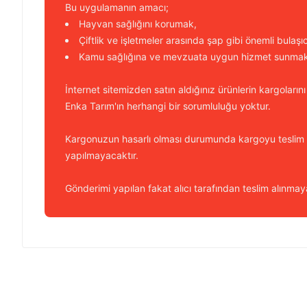
Bu uygulamanın amacı;
Hayvan sağlığını korumak,
Çiftlik ve işletmeler arasında şap gibi önemli bulaşı
Kamu sağlığına ve mevzuata uygun hizmet sunmakt
İnternet sitemizden satın aldığınız ürünlerin kargolarını
Enka Tarım'ın herhangi bir sorumluluğu yoktur.
Kargonuzun hasarlı olması durumunda kargoyu teslim
yapılmayacaktır.
Gönderimi yapılan fakat alıcı tarafından teslim alınmaya
Bu ürünün fiyat bilgisi, resim, ürün açıklamalarında ve diğer k
Görüş ve önerileriniz için teşekkür ederiz.