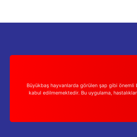
Ürün resmi kalitesiz, bozuk veya görüntülenemiyor.
Ürün açıklamasında eksik bilgiler bulunuyor.
Ürün bilgilerinde hatalar bulunuyor.
Ürün fiyatı diğer sitelerden daha pahalı.
Bu ürüne benzer farklı alternatifler olmalı.
Büyükbaş hayvanlarda görülen şap gibi önemli b
kabul edilmemektedir. Bu uygulama, hastalıkları