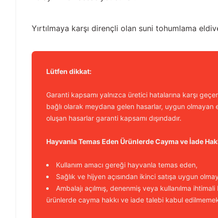
Yırtılmaya karşı dirençli olan suni tohumlama eldive
Lütfen dikkat:
Garanti kapsamı yalnızca üretici hatalarına karşı geçerl
bağlı olarak meydana gelen hasarlar, uygun olmayan e
oluşan hasarlar garanti kapsamı dışındadır.
Hayvanla Temas Eden Ürünlerde Cayma ve İade Hak
Kullanım amacı gereği hayvanla temas eden,
Sağlık ve hijyen açısından ikinci satışa uygun olma
Ambalajı açılmış, denenmiş veya kullanılma ihtimali
ürünlerde cayma hakkı ve iade talebi kabul edilmemek