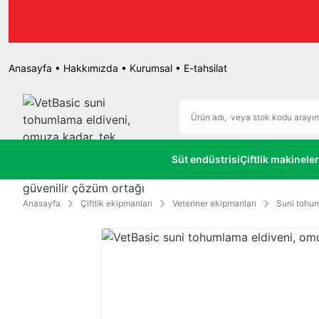
r.
Anasayfa
•
Hakkımızda
•
Kurumsal
•
E-tahsilat
Süt endüstrisi
Çiftlik makineler
Anasayfa
Çiftlik ekipmanları
Veteriner ekipmanları
Suni tohum