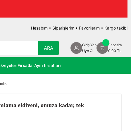
Hesabım
•
Siparişlerim
•
Favorilerim
•
Kargo takibi
Giriş Yap
Sepetim
ARA
Üye Ol
0,00 TL
kviyeleri
Fırsatlar
Ayın fırsatları
ımlık
mlama eldiveni, omuza kadar, tek