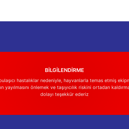
Deneyimini Paylaş
Yorum Yaz
Soru Sor
BİLGİLENDİRME
Gönder
ulaşıcı hastalıklar nedeniyle, hayvanlarla temas etmiş ekip
n yayılmasını önlemek ve taşıyıcılık riskini ortadan kaldırm
dolayı teşekkür ederiz