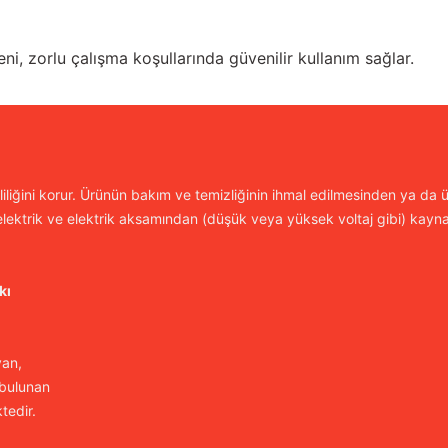
ni, zorlu çalışma koşullarında güvenilir kullanım sağlar.
iliğini korur. Ürünün bakım ve temizliğinin ihmal edilmesinden ya da ür
lektrik ve elektrik aksamından (düşük veya yüksek voltaj gibi) kayn
kı
yan,
 bulunan
tedir.