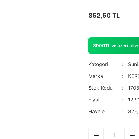
852,50 TL
3000TL ve üzeri
alış
Kategori
Suni
Marka
KER
Stok Kodu
170
Fiyat
12,9
Havale
826,