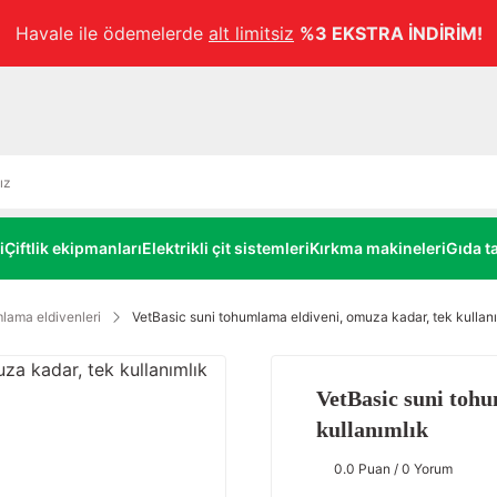
Havale ile ödemelerde
alt limitsiz
%3 EKSTRA İNDİRİM!
i
Çiftlik ekipmanları
Elektrikli çit sistemleri
Kırkma makineleri
Gıda ta
lama eldivenleri
VetBasic suni tohumlama eldiveni, omuza kadar, tek kullan
VetBasic suni tohu
kullanımlık
0.0 Puan / 0 Yorum