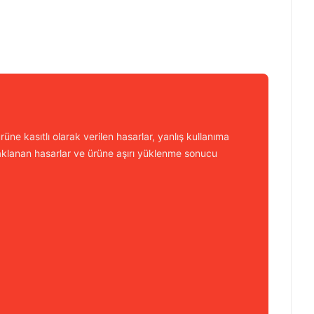
üne kasıtlı olarak verilen hasarlar, yanlış kullanıma
aklanan hasarlar ve ürüne aşırı yüklenme sonucu