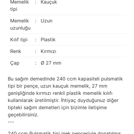
Memelik
:
Kauçuk
Güğüm taşıma arabaları
tipi
Güğüm üniteleri
Memelik
:
Uzun
uzunluğu
Benzin motorları
Kılıf tipi
:
Plastik
Jeneratörler
Renk
:
Kırmızı
Plastik parçalar
Çap
:
Ø 27 mm
Paslanmaz parçalar
Bu sağım demedinde 240 ccm kapasiteli pulsmatik
tipi bir pençe, uzun kauçuk memelik, 27 mm
Kauçuk parçalar
genişliğinde kırmızı renkli plastik memelik kılıfı
kullanılarak üretilmiştir. İhtiyaç duyduğunuz diğer
Fırçalar
tipteki sağım demetleri için bizimle iletişime
geçebilirsiniz.
---
240 ccm Pulsmatik tipi inek pençesiyle donatılmış