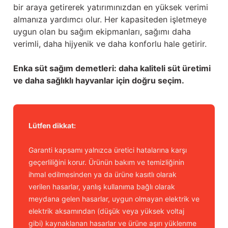
bir araya getirerek yatırımınızdan en yüksek verimi
almanıza yardımcı olur. Her kapasiteden işletmeye
uygun olan bu sağım ekipmanları, sağımı daha
verimli, daha hijyenik ve daha konforlu hale getirir.
Enka süt sağım demetleri: daha kaliteli süt üretimi
ve daha sağlıklı hayvanlar için doğru seçim.
Lütfen dikkat:
Garanti kapsamı yalnızca üretici hatalarına karşı
geçerliliğini korur. Ürünün bakım ve temizliğinin
ihmal edilmesinden ya da ürüne kasıtlı olarak
verilen hasarlar, yanlış kullanıma bağlı olarak
meydana gelen hasarlar, uygun olmayan elektrik ve
elektrik aksamından (düşük veya yüksek voltaj
gibi) kaynaklanan hasarlar ve ürüne aşırı yüklenme