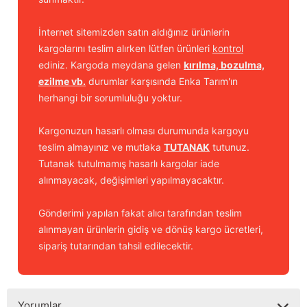
İnternet sitemizden satın aldığınız ürünlerin
kargolarını teslim alırken lütfen ürünleri
kontrol
ediniz. Kargoda meydana gelen
kırılma, bozulma,
ezilme vb.
durumlar karşısında Enka Tarım'ın
herhangi bir sorumluluğu yoktur.
Kargonuzun hasarlı olması durumunda kargoyu
teslim almayınız ve mutlaka
TUTANAK
tutunuz.
Tutanak tutulmamış hasarlı kargolar iade
alınmayacak, değişimleri yapılmayacaktır.
Gönderimi yapılan fakat alıcı tarafından teslim
alınmayan ürünlerin gidiş ve dönüş kargo ücretleri,
sipariş tutarından tahsil edilecektir.
Yorumlar