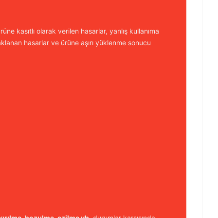
üne kasıtlı olarak verilen hasarlar, yanlış kullanıma
aklanan hasarlar ve ürüne aşırı yüklenme sonucu
kırılma, bozulma, ezilme vb.
durumlar karşısında