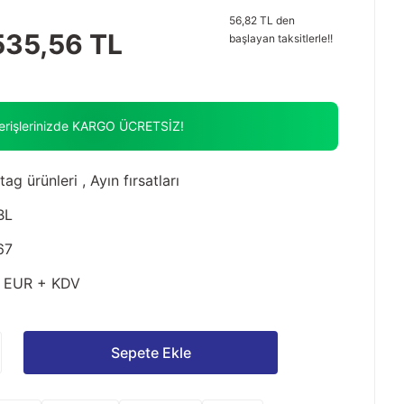
56,82 TL den
535,56 TL
başlayan taksitlerle!!
verişlerinizde KARGO ÜCRETSİZ!
tag ürünleri
,
Ayın fırsatları
BL
67
4 EUR + KDV
Sepete Ekle