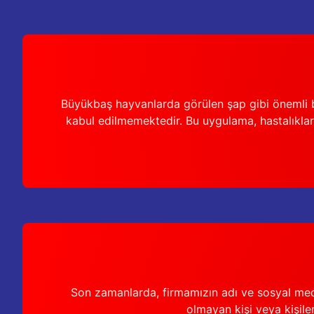
Büyükbaş hayvanlarda görülen şap gibi önemli b
kabul edilmemektedir. Bu uygulama, hastalıkları
Son zamanlarda, firmamızın adı ve sosyal medya 
olmayan kişi veya kişiler