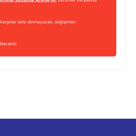
kargolar iade alınmayacak, değişimleri
ilecektir.
 iletebilirsiniz.