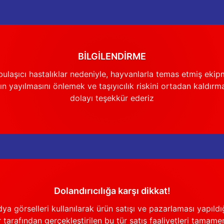
BİLGİLENDİRME
Gönder
ulaşıcı hastalıklar nedeniyle, hayvanlarla temas etmiş ekip
n yayılmasını önlemek ve taşıyıcılık riskini ortadan kaldırm
dolayı teşekkür ederiz
Dolandırıcılığa karşı dikkat!
görselleri kullanılarak ürün satışı ve pazarlaması yapıldığı
 tarafından gerçekleştirilen bu tür satış faaliyetleri tamamen