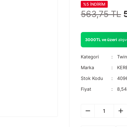
%5 İNDİRİM
563,75 TL
3000TL ve üzeri
alış
Kategori
Twin
Marka
KER
Stok Kodu
409
Fiyat
8,5