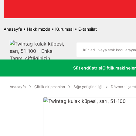
r.
Anasayfa
•
Hakkımızda
•
Kurumsal
•
E-tahsilat
Süt endüstrisi
Çiftlik makineler
Anasayfa
Çiftlik ekipmanları
Sığır yetiştiriciliği
Dövme - işaret