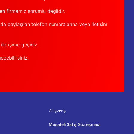
den firmamız sorumlu değildir.
nda paylaşılan telefon numaralarına veya iletişim
iletişime geçiniz.
geçebilirsiniz.
Alışveriş
Mesafeli Satış Sözleşmesi