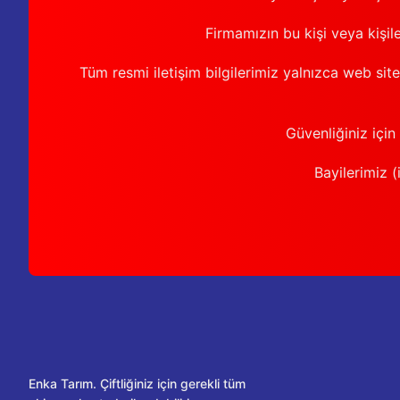
Firmamızın bu kişi veya kişil
Tüm resmi iletişim bilgilerimiz yalnızca web sit
Güvenliğiniz için
Bayilerimiz (i
Enka Tarım. Çiftliğiniz için gerekli tüm