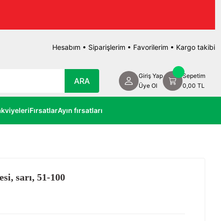
Hesabım
•
Siparişlerim
•
Favorilerim
•
Kargo takibi
Giriş Yap
Sepetim
ARA
Üye Ol
0,00 TL
kviyeleri
Fırsatlar
Ayın fırsatları
si, sarı, 51-100