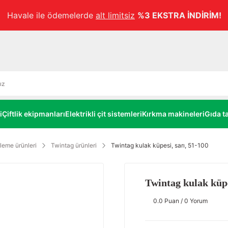
Havale ile ödemelerde
alt limitsiz
%3 EKSTRA İNDİRİM!
i
Çiftlik ekipmanları
Elektrikli çit sistemleri
Kırkma makineleri
Gıda ta
leme ürünleri
Twintag ürünleri
Twintag kulak küpesi, sarı, 51-100
Twintag kulak küpe
0.0 Puan / 0 Yorum