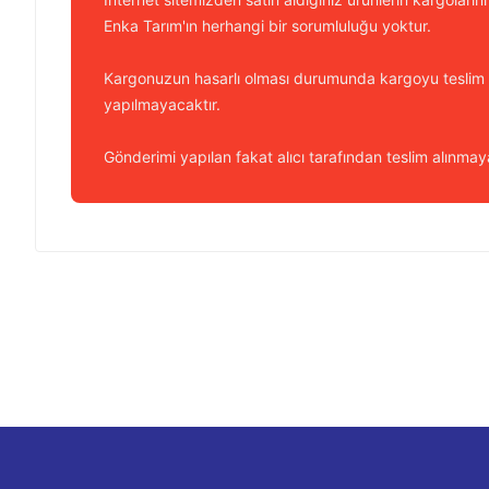
Enka Tarım'ın herhangi bir sorumluluğu yoktur.
Kargonuzun hasarlı olması durumunda kargoyu teslim
yapılmayacaktır.
Gönderimi yapılan fakat alıcı tarafından teslim alınmaya
Bu ürünün fiyat bilgisi, resim, ürün açıklamalarında ve diğer k
Görüş ve önerileriniz için teşekkür ederiz.
Ürün resmi kalitesiz, bozuk veya görüntülenemiyor.
Ürün açıklamasında eksik bilgiler bulunuyor.
Ürün bilgilerinde hatalar bulunuyor.
Ürün fiyatı diğer sitelerden daha pahalı.
Bu ürüne benzer farklı alternatifler olmalı.