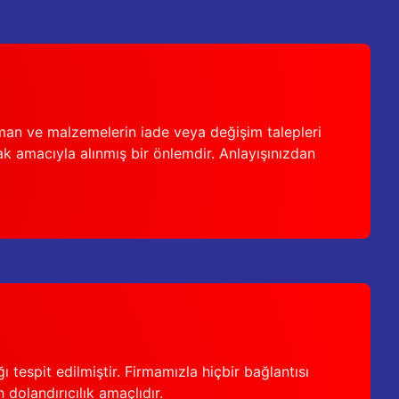
man ve malzemelerin iade veya değişim talepleri
ak amacıyla alınmış bir önlemdir. Anlayışınızdan
 tespit edilmiştir. Firmamızla hiçbir bağlantısı
 dolandırıcılık amaçlıdır.