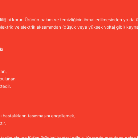
iliğini korur. Ürünün bakım ve temizliğinin ihmal edilmesinden ya da ür
lektrik ve elektrik aksamından (düşük veya yüksek voltaj gibi) kayn
kı
yan,
 bulunan
tedir.
cı hastalıkların taşınmasını engellemek,
ır.
 teslim alırken lütfen ürünleri
kontrol
ediniz. Kargoda meydana gelen