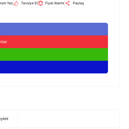
rum Yaz
Tavsiye Et
Fiyat Alarmı
Paylaş
mlar
eyimi