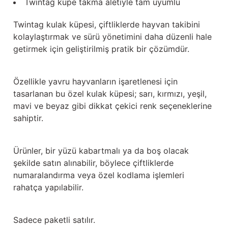
Twintag küpe takma aletiyle tam uyumlu
Güğüm taşıma arabaları
Twintag kulak küpesi, çiftliklerde hayvan takibini
Güğüm üniteleri
kolaylaştırmak ve sürü yönetimini daha düzenli hale
getirmek için geliştirilmiş pratik bir çözümdür.
Benzin motorları
Jeneratörler
Özellikle yavru hayvanların işaretlenesi için
tasarlanan bu özel kulak küpesi; sarı, kırmızı, yeşil,
Plastik parçalar
mavi ve beyaz gibi dikkat çekici renk seçeneklerine
sahiptir.
Paslanmaz parçalar
Ürünler, bir yüzü kabartmalı ya da boş olacak
Kauçuk parçalar
şekilde satın alınabilir, böylece çiftliklerde
numaralandırma veya özel kodlama işlemleri
Fırçalar
rahatça yapılabilir.
Sadece paketli satılır.