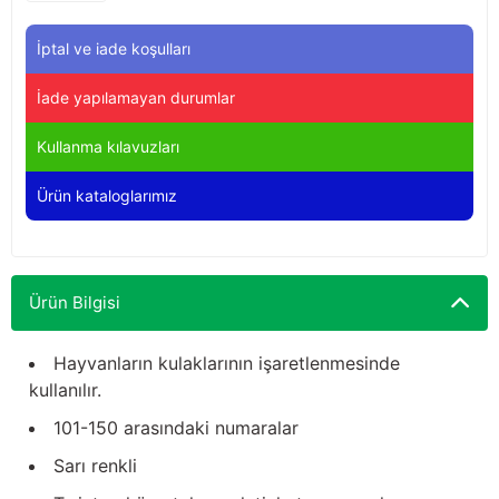
Yağdanlıklar
Tekmesavarlar
İptal ve iade koşulları
Kasnaklar
Sığır kaldırma aletleri
İade yapılamayan durumlar
V - kayışları
Şırıngalar
Kullanma kılavuzları
Egzozlar
Hayvan yatakları
Ürün kataloglarımız
Vakum kazanı kapakları
Kas gevşetici ürünler
Vakum kazanları
Ürün Bilgisi
Paletler
Hayvanların kulaklarının işaretlenmesinde
kullanılır.
Elektrik malzemeleri
101-150 arasındaki numaralar
Bakım malzemeleri
Sarı renkli