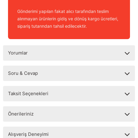
Gönderimi yapılan fakat alıcı tarafından teslim
alınmayan ürünlerin gidiş ve dönüş kargo ücretleri,
sipariş tutarından tahsil edilecektir.
Yorumlar
Soru & Cevap
Bu ürüne ilk yorumu siz yapın!
Taksit Seçenekleri
Yorum Yaz
Ürün hakkında henüz soru sorulmamış.
Önerileriniz
Soru Sor
Bu ürünün fiyat bilgisi, resim, ürün açıklamalarında ve diğer
Alışveriş Deneyimi
konularda yetersiz gördüğünüz noktaları öneri formunu