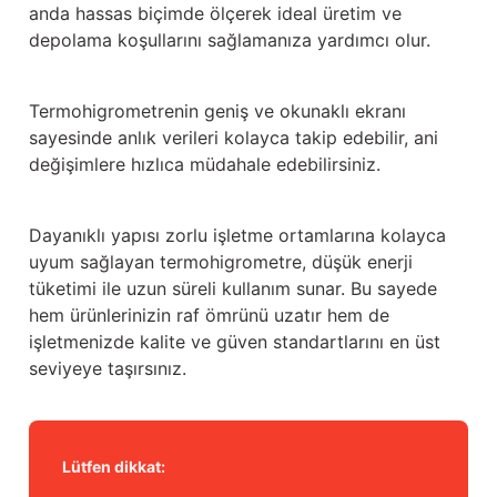
anda hassas biçimde ölçerek ideal üretim ve
Güğüm taşıma arabaları
depolama koşullarını sağlamanıza yardımcı olur.
Güğüm üniteleri
Termohigrometrenin geniş ve okunaklı ekranı
Benzin motorları
sayesinde anlık verileri kolayca takip edebilir, ani
değişimlere hızlıca müdahale edebilirsiniz.
Jeneratörler
Plastik parçalar
Dayanıklı yapısı zorlu işletme ortamlarına kolayca
uyum sağlayan termohigrometre, düşük enerji
Paslanmaz parçalar
tüketimi ile uzun süreli kullanım sunar. Bu sayede
hem ürünlerinizin raf ömrünü uzatır hem de
Kauçuk parçalar
işletmenizde kalite ve güven standartlarını en üst
seviyeye taşırsınız.
Fırçalar
Lütfen dikkat: