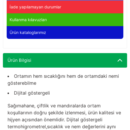
Yağdanlıklar
Tekmesavarlar
İade yapılamayan durumlar
Kasnaklar
Sığır kaldırma aletleri
Kullanma kılavuzları
Ürün kataloglarımız
V - kayışları
Şırıngalar
Egzozlar
Hayvan yatakları
Ürün Bilgisi
Vakum kazanı kapakları
Kas gevşetici ürünler
Ortamın hem sıcaklığını hem de ortamdaki nemi
Vakum kazanları
gösterebilme
Paletler
Dijital göstergeli
Elektrik malzemeleri
Sağımahane, çiftlik ve mandıralarda ortam
koşullarının doğru şekilde izlenmesi, ürün kalitesi ve
Bakım malzemeleri
hijyen açısından önemlidir. Dijital göstergeli
termohigrometrel,sıcaklık ve nem değerlerini aynı