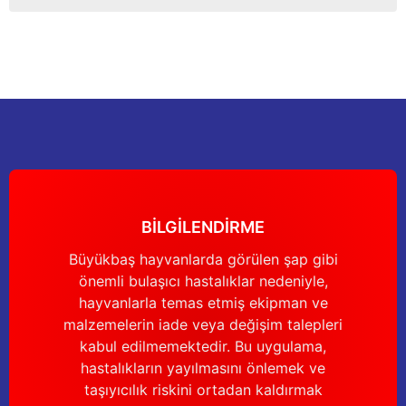
kullanarak tarafımıza iletebilirsiniz.
Görüş ve önerileriniz için teşekkür ederiz.
Sitemize ilk yorumu siz yapın!
Ürün resmi kalitesiz, bozuk veya görüntülenemiyor.
Ürün açıklamasında eksik bilgiler bulunuyor.
Deneyimini Paylaş
Ürün bilgilerinde hatalar bulunuyor.
Ürün fiyatı diğer sitelerden daha pahalı.
Bu ürüne benzer farklı alternatifler olmalı.
BİLGİLENDİRME
Büyükbaş hayvanlarda görülen şap gibi
önemli bulaşıcı hastalıklar nedeniyle,
Gönder
hayvanlarla temas etmiş ekipman ve
malzemelerin iade veya değişim talepleri
kabul edilmemektedir. Bu uygulama,
hastalıkların yayılmasını önlemek ve
taşıyıcılık riskini ortadan kaldırmak