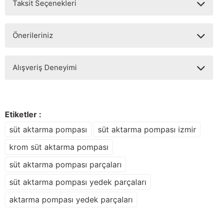
Taksit Seçenekleri
Yorum Yaz
Ürün hakkında henüz soru sorulmamış.
Önerileriniz
Soru Sor
Bu ürünün fiyat bilgisi, resim, ürün açıklamalarında ve diğer
Alışveriş Deneyimi
konularda yetersiz gördüğünüz noktaları öneri formunu
kullanarak tarafımıza iletebilirsiniz.
Görüş ve önerileriniz için teşekkür ederiz.
Sitemize ilk yorumu siz yapın!
Ürün resmi kalitesiz, bozuk veya görüntülenemiyor.
Etiketler :
Ürün açıklamasında eksik bilgiler bulunuyor.
süt aktarma pompası
süt aktarma pompası izmir
Deneyimini Paylaş
Ürün bilgilerinde hatalar bulunuyor.
krom süt aktarma pompası
Ürün fiyatı diğer sitelerden daha pahalı.
süt aktarma pompası parçaları
Bu ürüne benzer farklı alternatifler olmalı.
süt aktarma pompası yedek parçaları
aktarma pompası yedek parçaları