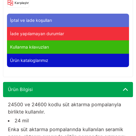
Karşılaştır
Yağdanlıklar
Tekmesavarlar
İptal ve iade koşulları
Kasnaklar
Sığır kaldırma aletleri
İade yapılamayan durumlar
V - kayışları
Şırıngalar
Kullanma kılavuzları
Egzozlar
Hayvan yatakları
Ürün kataloglarımız
Vakum kazanı kapakları
Kas gevşetici ürünler
Vakum kazanları
Ürün Bilgisi
Paletler
24500 ve 24600 kodlu süt aktarma pompalarıyla
Elektrik malzemeleri
birlikte kullanılır.
24 mil
Bakım malzemeleri
Enka süt aktarma pompalarında kullanılan seramik