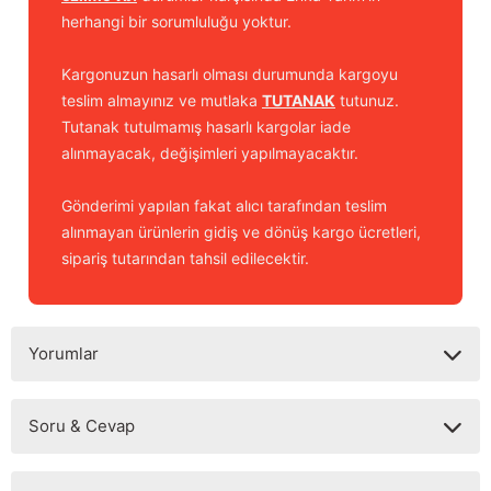
herhangi bir sorumluluğu yoktur.
Kargonuzun hasarlı olması durumunda kargoyu
teslim almayınız ve mutlaka
TUTANAK
tutunuz.
Tutanak tutulmamış hasarlı kargolar iade
alınmayacak, değişimleri yapılmayacaktır.
Gönderimi yapılan fakat alıcı tarafından teslim
alınmayan ürünlerin gidiş ve dönüş kargo ücretleri,
sipariş tutarından tahsil edilecektir.
Yorumlar
Soru & Cevap
Bu ürüne ilk yorumu siz yapın!