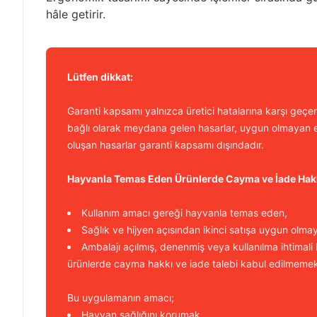
hâle getirir.
Lütfen dikkat:
Garanti kapsamı yalnızca üretici hatalarına karşı geçerl
bağlı olarak meydana gelen hasarlar, uygun olmayan e
oluşan hasarlar garanti kapsamı dışındadır.
Hayvanla Temas Eden Ürünlerde Cayma ve İade Hak
Kullanım amacı gereği hayvanla temas eden,
Sağlık ve hijyen açısından ikinci satışa uygun olma
Ambalajı açılmış, denenmiş veya kullanılma ihtimali
ürünlerde cayma hakkı ve iade talebi kabul edilmemek
Bu uygulamanın amacı;
Hayvan sağlığını korumak,