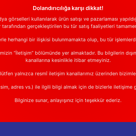
Dolandırıcılığa karşı dikkat!
görselleri kullanılarak ürün satışı ve pazarlaması yapıldığı
 tarafından gerçekleştirilen bu tür satış faaliyetleri tamamen
erle herhangi bir ilişkisi bulunmamakta olup, bu tür işlemler
emizin “İletişim” bölümünde yer almaktadır. Bu bilgilerin dışı
kanallarına kesinlikle itibar etmeyiniz.
 lütfen yalnızca resmî iletişim kanallarımız üzerinden bizimle 
sim, adres vs.) ile ilgili bilgi almak için de bizlerle iletişime 
Bilginize sunar, anlayışınız için teşekkür ederiz.