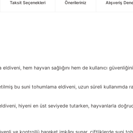
Taksit Seçenekleri
Önerileriniz
Alışveriş Den
a eldiveni, hem hayvan sağlığını hem de kullanıcı güvenliğini
ilmiş bu suni tohumlama eldiveni, uzun süreli kullanımda ra
eldiveni, hiyeni en üst seviyede tutarken, hayvanlarla doğr
venli ve kontrollü hareket imkânı sunar, çiftliklerde suni