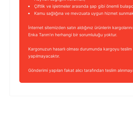
Çiftlik ve işletmeler arasında şap gibi önemli bulaşı
Kamu sağlığına ve mevzuata uygun hizmet sunmakt
İnternet sitemizden satın aldığınız ürünlerin kargolarını
Enka Tarım'ın herhangi bir sorumluluğu yoktur.
Kargonuzun hasarlı olması durumunda kargoyu teslim
yapılmayacaktır.
Gönderimi yapılan fakat alıcı tarafından teslim alınmaya
Bu ürünün fiyat bilgisi, resim, ürün açıklamalarında ve diğer k
Görüş ve önerileriniz için teşekkür ederiz.
Ürün resmi kalitesiz, bozuk veya görüntülenemiyor.