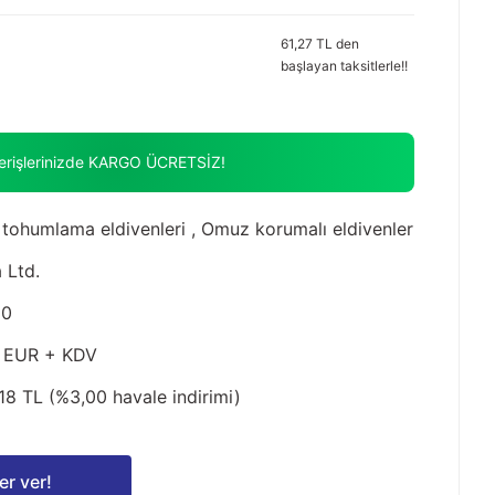
61,27 TL den
başlayan taksitlerle!!
verişlerinizde KARGO ÜCRETSİZ!
 tohumlama eldivenleri
,
Omuz korumalı eldivenler
 Ltd.
10
 EUR + KDV
18 TL (%3,00 havale indirimi)
er ver!