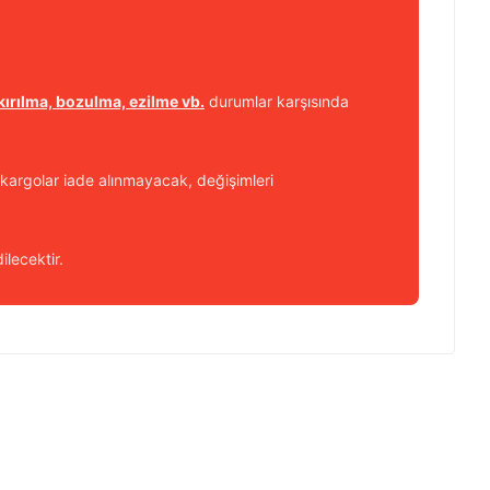
kırılma, bozulma, ezilme vb.
durumlar karşısında
kargolar iade alınmayacak, değişimleri
ilecektir.
 iletebilirsiniz.