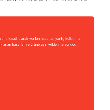
üne kasıtlı olarak verilen hasarlar, yanlış kullanıma
aklanan hasarlar ve ürüne aşırı yüklenme sonucu