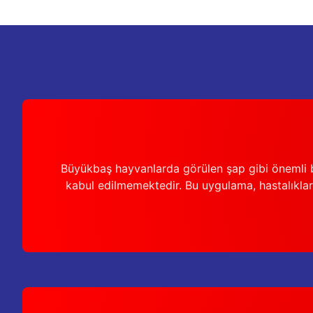
Ürün açıklamasında eksik bilgiler bulunuyor.
Ürün bilgilerinde hatalar bulunuyor.
Ürün fiyatı diğer sitelerden daha pahalı.
Bu ürüne benzer farklı alternatifler olmalı.
Büyükbaş hayvanlarda görülen şap gibi önemli b
kabul edilmemektedir. Bu uygulama, hastalıkları