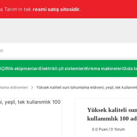
Havale ile ödemelerde
alt limitsiz
%3 EKSTRA İNDİRİM!
i
Çiftlik ekipmanları
Elektrikli çit sistemleri
Kırkma makineleri
Gıda ta
lama eldivenleri
Yüksek kaliteli suni tohumlama eldiveni, yeşil, tek kullanım
Yüksek kaliteli sun
kullanımlık 100 ad
0.0 Puan / 0 Yorum