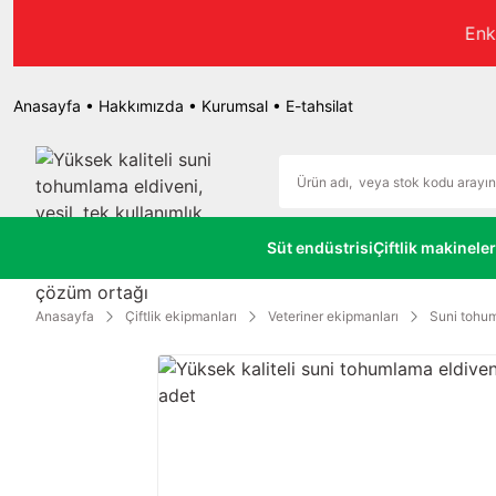
r.
Anasayfa
•
Hakkımızda
•
Kurumsal
•
E-tahsilat
Süt endüstrisi
Çiftlik makineler
Anasayfa
Çiftlik ekipmanları
Veteriner ekipmanları
Suni tohum