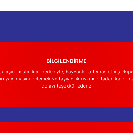
Deneyimini Paylaş
Yorum Yaz
Soru Sor
BİLGİLENDİRME
Gönder
ulaşıcı hastalıklar nedeniyle, hayvanlarla temas etmiş ekip
n yayılmasını önlemek ve taşıyıcılık riskini ortadan kaldırm
dolayı teşekkür ederiz