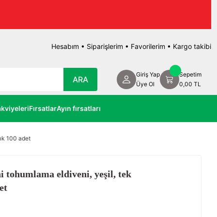
Hesabım
•
Siparişlerim
•
Favorilerim
•
Kargo takibi
Giriş Yap
Sepetim
ARA
Üye Ol
0,00 TL
kviyeleri
Fırsatlar
Ayın fırsatları
lık 100 adet
i tohumlama eldiveni, yeşil, tek
et