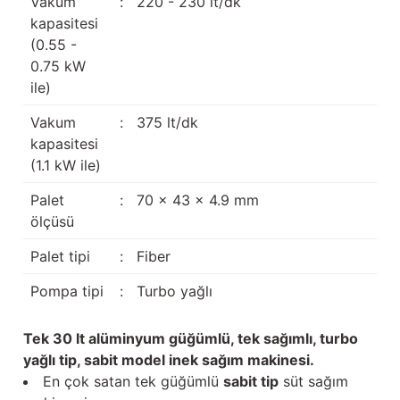
Vakum
:
220 - 230 lt/dk
kapasitesi
(0.55 -
0.75 kW
ile)
Vakum
:
375 lt/dk
kapasitesi
(1.1 kW ile)
Palet
:
70 x 43 x 4.9 mm
ölçüsü
Palet tipi
:
Fiber
Pompa tipi
:
Turbo yağlı
Tek 30 lt alüminyum güğümlü, tek sağımlı, turbo
yağlı tip, sabit model inek sağım makinesi.
En çok satan tek güğümlü
sabit tip
süt sağım