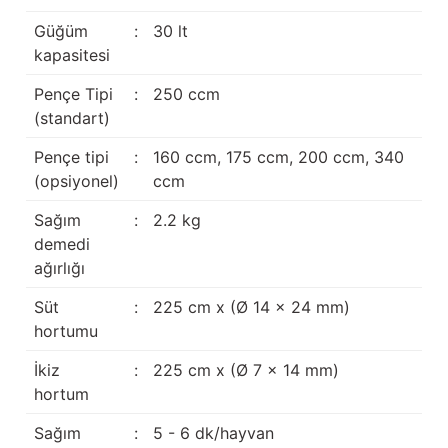
Güğüm taşıma arabaları
Güğüm
:
30 lt
kapasitesi
Güğüm üniteleri
Pençe Tipi
:
250 ccm
Benzin motorları
(standart)
Pençe tipi
:
160 ccm, 175 ccm, 200 ccm, 340
Jeneratörler
(opsiyonel)
ccm
Plastik parçalar
Sağım
:
2.2 kg
demedi
Paslanmaz parçalar
ağırlığı
Kauçuk parçalar
Süt
:
225 cm x (Ø 14 x 24 mm)
hortumu
Fırçalar
İkiz
:
225 cm x (Ø 7 x 14 mm)
hortum
Sağım
:
5 - 6 dk/hayvan