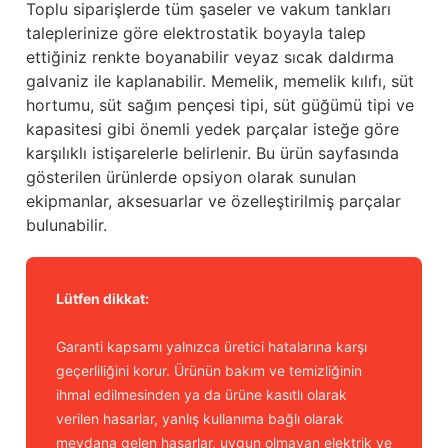
Toplu siparişlerde tüm şaseler ve vakum tankları
taleplerinize göre elektrostatik boyayla talep
ettiğiniz renkte boyanabilir veyaz sıcak daldırma
galvaniz ile kaplanabilir. Memelik, memelik kılıfı, süt
hortumu, süt sağım pençesi tipi, süt güğümü tipi ve
kapasitesi gibi önemli yedek parçalar isteğe göre
karşılıklı istişarelerle belirlenir. Bu ürün sayfasında
gösterilen ürünlerde opsiyon olarak sunulan
ekipmanlar, aksesuarlar ve özelleştirilmiş parçalar
bulunabilir.
Lütfen dikkat:
Garanti kapsamı yalnızca üretici hatalarına karşı
geçerliliğini korur. Ürünün bakım ve temizliğinin
ihmal edilmesinden ya da ürüne kasıtlı olarak
verilen hasarlar, yanlış kullanıma bağlı olarak
meydana gelen hasarlar, uygun olmayan elektrik ve