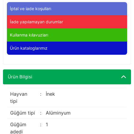
Yağdanlıklar
Tekmesavarlar
İptal ve iade koşulları
Kasnaklar
Sığır kaldırma aletleri
İade yapılamayan durumlar
V - kayışları
Şırıngalar
Kullanma kılavuzları
Ürün kataloglarımız
Egzozlar
Hayvan yatakları
Vakum kazanı kapakları
Kas gevşetici ürünler
Ürün Bilgisi
Vakum kazanları
Paletler
Hayvan
:
İnek
tipi
Elektrik malzemeleri
Güğüm tipi
:
Alüminyum
Bakım malzemeleri
Güğüm
:
1
adedi