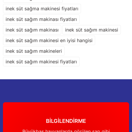
Deneyimini Paylaş
Ürün bilgilerinde hatalar bulunuyor.
inek süt sağma makinesi fiyatları
Ürün fiyatı diğer sitelerden daha pahalı.
inek süt sağım makinası fiyatları
Bu ürüne benzer farklı alternatifler olmalı.
inek süt sağım makinası
inek süt sağım makinesi
inek süt sağım makinesi en iyisi hangisi
inek süt sağım makineleri
Gönder
inek süt sağım makinesi fiyatları
BİLGİLENDİRME
Büyükbaş hayvanlarda görülen şap gibi