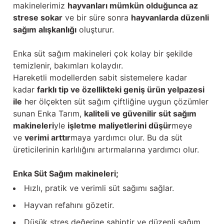
makinelerimiz
hayvanları mümkün olduğunca az
strese sokar
ve bir süre sonra
hayvanlarda düzenli
sağım alışkanlığı
oluşturur.
Enka süt sağım makineleri çok kolay bir şekilde
temizlenir, bakımları kolaydır.
Hareketli modellerden sabit sistemelere kadar
kadar
farklı tip ve özellikteki geniş ürün yelpazesi
ile
her ölçekten süt sağım çiftliğine uygun çözümler
sunan Enka Tarım,
kaliteli ve güvenilir süt sağım
makineleri
yle
işletme maliyetlerini düşür
meye
ve
verimi arttır
maya yardımcı olur. Bu da süt
üreticilerinin karlılığını artırmalarına yardımcı olur.
Enka Süt Sağım makineleri;
Hızlı, pratik ve verimli süt sağımı sağlar.
Hayvan refahını gözetir.
Düşük stres değerine sahiptir ve düzenli sağım